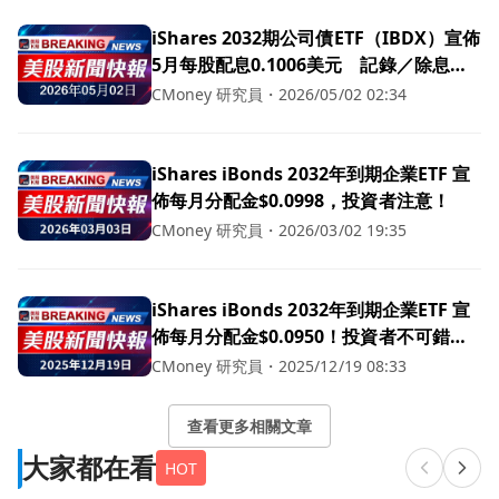
iShares 2032期公司債ETF（IBDX）宣佈
5月每股配息0.1006美元 記錄／除息日
均為5月1日、5月6日發放
CMoney 研究員
・
2026/05/02 02:34
iShares iBonds 2032年到期企業ETF 宣
佈每月分配金$0.0998，投資者注意！
CMoney 研究員
・
2026/03/02 19:35
iShares iBonds 2032年到期企業ETF 宣
佈每月分配金$0.0950！投資者不可錯
過！
CMoney 研究員
・
2025/12/19 08:33
查看更多相關文章
大家都在看
HOT