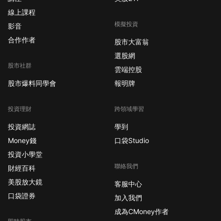
線上課程
模擬投資
影音
合作作者
股市大富翁
選股網
股市社群
雲端控股
股市爆料同學會
報明牌
投資理財
跨領域學習
投資網誌
學到
Money錢
口袋Studio
投資小學堂
聯絡我們
財經百科
美股放大鏡
客服中心
口袋證券
加入我們
成為CMoney作者