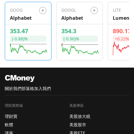
GOOG
GOOGL
LITE
Alphabet
Alphabet
Lument
353.47
354.3
890.17
(-0.88)%
(-0.96)%
+6.22%
關於我們
部落格
加入我們
理財寶商城
美股專區
理財寶
美股放大鏡
軟體
美股股市
講座
美股ETF