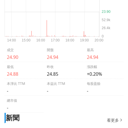
成交
開盤
最高
24.90
24.94
24.94
最低
昨收
漲跌幅
24.88
24.85
+0.20%
本淨比 TTM
本益比 TTM
每股盈餘
-
-
-
總市值
-
新聞
看更多