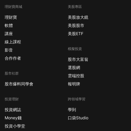
理財寶商城
美股專區
理財寶
美股放大鏡
軟體
美股股市
講座
美股ETF
線上課程
模擬投資
影音
合作作者
股市大富翁
選股網
股市社群
雲端控股
股市爆料同學會
報明牌
投資理財
跨領域學習
投資網誌
學到
Money錢
口袋Studio
投資小學堂