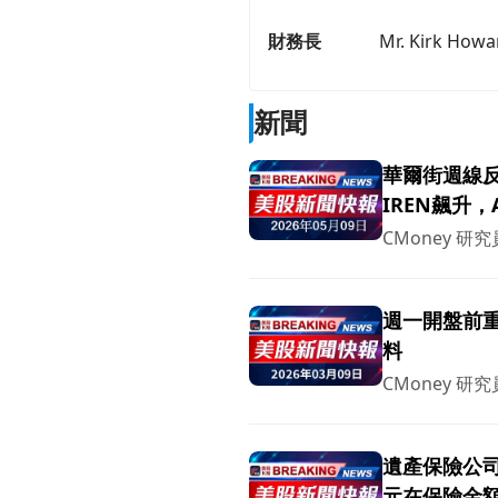
財務長
Mr. Kirk Howa
新聞
華爾街週線
IREN飆升，A
CMoney 研究
週一開盤前
料
CMoney 研究
遺產保險公司
元在保險金