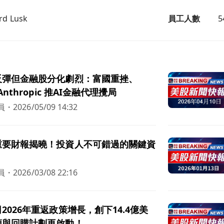
rd Lusk
員工人數
5
反彈但金融股分化劇烈：富國重挫、
nthropic 推AI金融代理攪局
員
・
2026/05/09 14:32
重要財報揭曉！投資人不可錯過的關鍵資
員
・
2026/03/08 22:16
2026年重返政策增長，創下14.4億美
額與回購計劃再啟動！