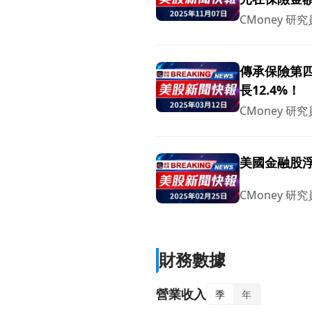
CMoney 研究
傳承保險第
長12.4%！
CMoney 研究
美國金融股
CMoney 研究
財務數據
營業收入
季
年