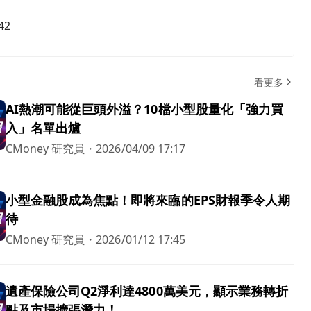
42
看更多
AI熱潮可能從巨頭外溢？10檔小型股量化「強力買
入」名單出爐
CMoney 研究員
・
2026/04/09 17:17
小型金融股成為焦點！即將來臨的EPS財報季令人期
待
CMoney 研究員
・
2026/01/12 17:45
遺產保險公司Q2淨利達4800萬美元，顯示業務轉折
點及市場擴張潛力！