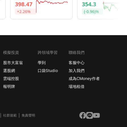
398.47
354.3
+2.26%
(-0.96)%
模擬投資
跨領域學習
聯絡我們
股市大富翁
學到
客服中心
選股網
口袋Studio
加入我們
雲端控股
成為CMoney作者
報明牌
場地租借
社群規範
免責聲明