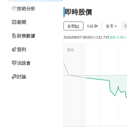
技術分析
即時股價
新聞
走勢
K線
全天
財務數據
2026/08/07 08:00
股價
32.735
漲跌
-2.48 (
股利
法說會
討論