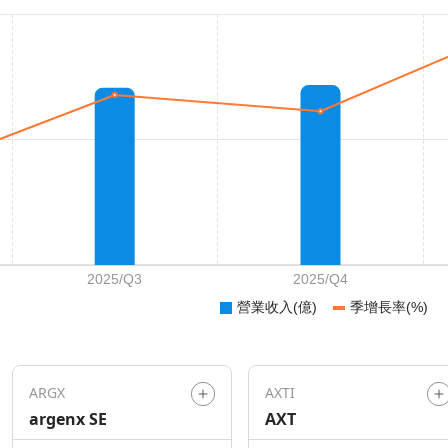
ARGX
AXTI
argenx SE
AXT