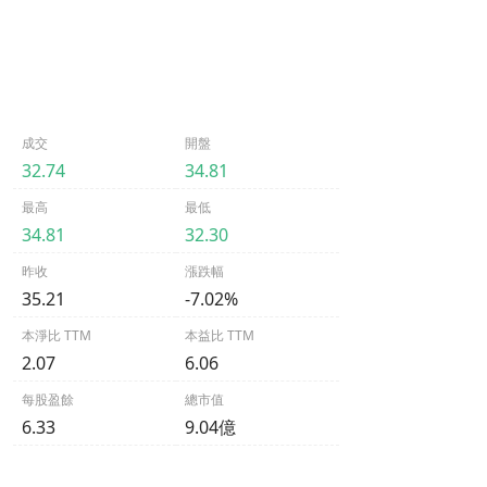
成交
開盤
32.74
34.81
最高
最低
34.81
32.30
昨收
漲跌幅
35.21
-7.02%
本淨比 TTM
本益比 TTM
2.07
6.06
每股盈餘
總市值
6.33
9.04億