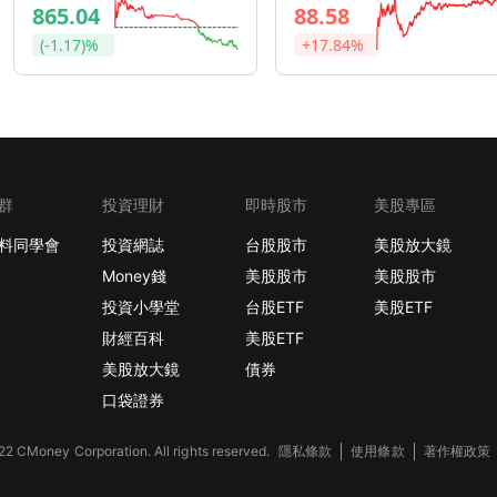
865.04
88.58
(-1.17)%
+17.84%
群
投資理財
即時股市
美股專區
料同學會
投資網誌
台股股市
美股放大鏡
Money錢
美股股市
美股股市
投資小學堂
台股ETF
美股ETF
財經百科
美股ETF
美股放大鏡
債券
口袋證券
2 CMoney Corporation. All rights reserved.
隱私條款
使用條款
著作權政策