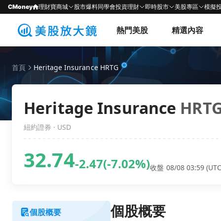
CMoney
理財寶商城
股市爆料同學會
投資理財
即時股市
美股專區
模擬
熱門美股
精選內容
首頁
Heritage Insurance HRTG
Heritage Insurance
HRT
紐約證券 · USD
32.74
-2.47
(-7.02%)
收盤 08/08 03:59 (UTC
個股概要
個股概要