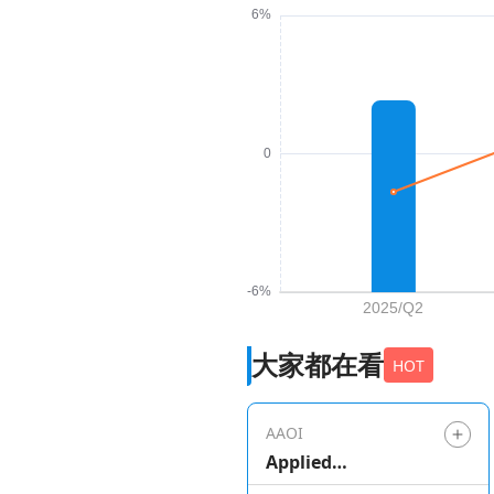
大家都在看
HOT
AAOI
Applied
Optoelectronics