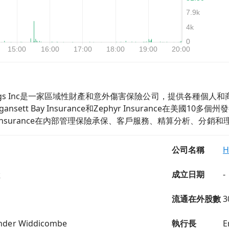
e Holdings Inc是一家區域性財產和意外傷害保險公司，提供各種個人和
、Narragansett Bay Insurance和Zephyr Insura
e Insurance在內部管理保險承保、客戶服務、精算分析、分銷
公司名稱
H
險
成立日期
-
流通在外股數
3
ander Widdicombe
執行長
E