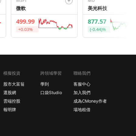
MSFT
MU
微軟
美光科技
499.99
877.57
+0.03%
(-0.44)%
模擬投資
跨領域學習
聯絡我們
股市大富翁
學到
客服中心
選股網
口袋Studio
加入我們
雲端控股
成為CMoney作者
報明牌
場地租借