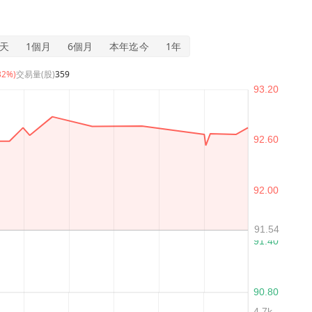
5天
1個月
6個月
本年迄今
1年
32%)
交易量(股)
359