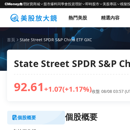
CMoney
理財寶商城
股市爆料同學會
投資理財
即時股市
美股專區
模擬
熱門美股
精選內容
首頁
State Street SPDR S&P China ETF GXC
State Street SPDR S&P C
92.61
+1.07
(+1.17%)
收盤 08/08 03:57 (U
個股概要
個股概要