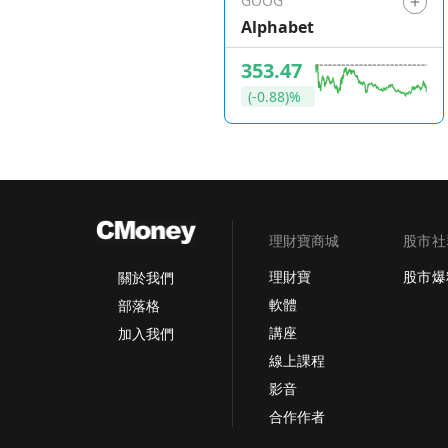
GOOG
Alphabet
353.47
(-0.88)%
理財寶商城
股市社
理財寶
股市爆
關於我們
軟體
部落格
講座
加入我們
線上課程
影音
合作作者