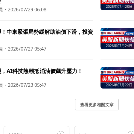
憂
員
・
2026/07/29 06:08
彈！中東緊張局勢緩解助油價下滑，投資
員
・
2026/07/27 05:47
，AI科技熱潮抵消油價飆升壓力！
員
・
2026/07/23 05:47
查看更多相關文章