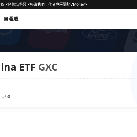
投資
跨領域學習
聯絡我們
作者專區
關於CMoney
自選股
hina ETF
GXC
TC+8)