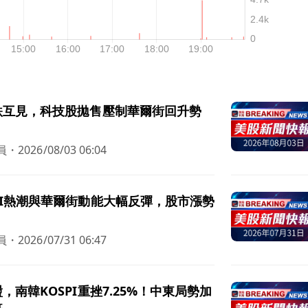
跌互見，科技股拋售壓制華爾街回升勢
員
・
2026/08/03 06:04
I熱潮與華爾街動能大幅反彈，股市漲勢
員
・
2026/07/31 06:47
，南韓KOSPI重挫7.25%！中東局勢加