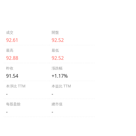
成交
開盤
92.61
92.52
最高
最低
92.88
92.52
昨收
漲跌幅
91.54
+1.17%
本淨比 TTM
本益比 TTM
-
-
每股盈餘
總市值
-
-