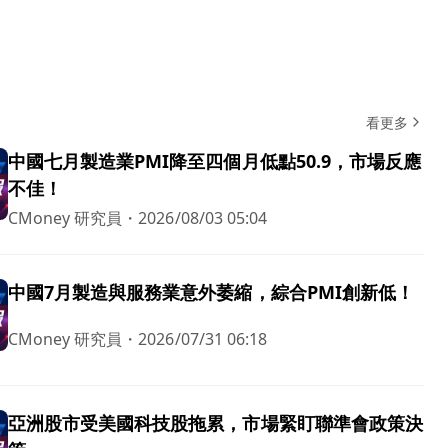
看更多
中國七月製造業PMI降至四個月低點50.9，市場反應
不佳！
CMoney 研究員
・
2026/08/03 05:04
中國7月製造與服務業意外萎縮，綜合PMI創新低！
CMoney 研究員
・
2026/07/31 06:18
亞洲股市受美國科技股拖累，市場緊盯聯準會政策決