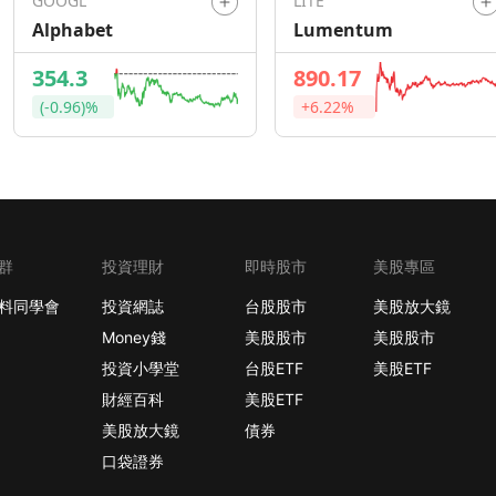
GOOGL
LITE
Alphabet
Lumentum
354.3
890.17
(-0.96)%
+6.22%
群
投資理財
即時股市
美股專區
料同學會
投資網誌
台股股市
美股放大鏡
Money錢
美股股市
美股股市
投資小學堂
台股ETF
美股ETF
財經百科
美股ETF
美股放大鏡
債券
口袋證券