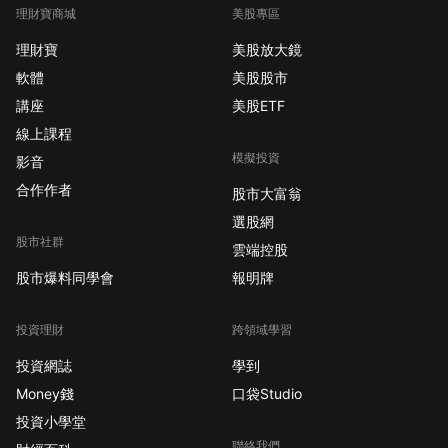
理財寶商城
美股專區
理財寶
美股放大鏡
軟體
美股股市
講座
美股ETF
線上課程
模擬投資
影音
合作作者
股市大富翁
選股網
股市社群
雲端控股
股市爆料同學會
報明牌
投資理財
跨領域學習
投資網誌
學到
Money錢
口袋Studio
投資小學堂
聯絡我們