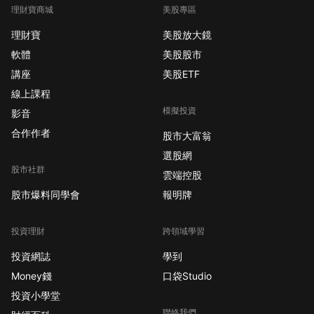
理財寶商城
美股專區
理財寶
美股放大鏡
軟體
美股股市
講座
美股ETF
線上課程
模擬投資
影音
合作作者
股市大富翁
選股網
股市社群
雲端控股
股市爆料同學會
報明牌
投資理財
跨領域學習
投資網誌
學到
Money錢
口袋Studio
投資小學堂
聯絡我們