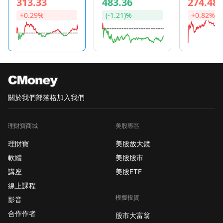
313.33
483.36
274.48
+0.29%
(-1.21)%
+0.82%
關於我們
部落格
加入我們
理財寶商城
美股專區
理財寶
美股放大鏡
軟體
美股股市
講座
美股ETF
線上課程
模擬投資
影音
合作作者
股市大富翁