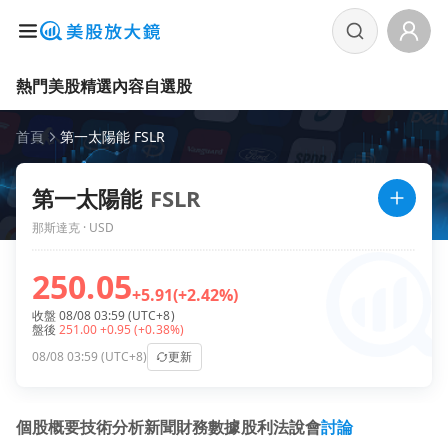
熱門美股
精選內容
自選股
首頁
第一太陽能 FSLR
第一太陽能
FSLR
那斯達克 · USD
250.05
+5.91
(+2.42%)
收盤 08/08 03:59 (UTC+8)
盤後
251.00
+0.95
(+0.38%)
08/08 03:59 (UTC+8)
更新
個股概要
技術分析
新聞
財務數據
股利
法說會
討論