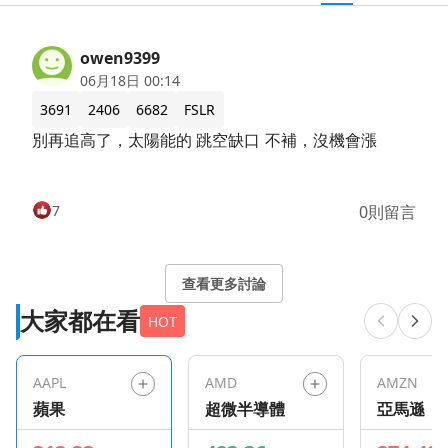
owen9399
06月18日 00:14
3691
2406
6682
FSLR
別再追高了，太陽能的 跳空缺口 不補，沒機會漲
7
0則留言
查看更多討論
大家都在看
HOT
AAPL
AMD
AMZN
蘋果
超微半導體
亞馬遜