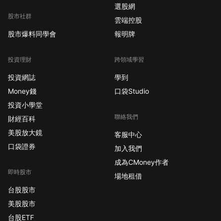
選股網
股市社群
雲端控股
股市爆料同學會
報明牌
投資理財
跨領域學習
投資網誌
學到
Money錢
口袋Studio
投資小學堂
聯絡我們
財經百科
美股放大鏡
客服中心
口袋證券
加入我們
成為CMoney作者
即時股市
場地租借
台股股市
美股股市
台股ETF