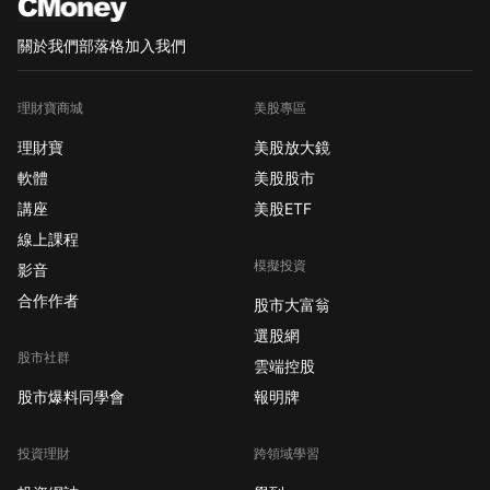
的是： 1. 糧食 2. 能源
3. 基建 4. 原物料 這就
關於我們
部落格
加入我們
是大趨勢投資的魅力
嗎？爆發力完全不輸成
理財寶商城
美股專區
長股。 另外其他商社也
漲得很誇張， 巴菲特平
理財寶
美股放大鏡
均吃了7~8倍左右的漲
軟體
美股股市
幅。 而且是惦惦吃三碗
講座
美股ETF
公， 現在大家的注意力
線上課程
全部集中在AI、記憶
模擬投資
體、低軌衛星等等。 波
影音
克夏現金水位還有30%
合作作者
股市大富翁
以上， 而且巴菲特還是
選股網
滿手短債，不買長債。
股市社群
雲端控股
就是看好長債價格跌，
股市爆料同學會
報明牌
未來升BP的話， 對股
市有一波巨幅回撤。 如
果有大回撤的話， 對傳
投資理財
跨領域學習
產股的波動也很小，只