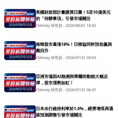
美國財政部計畫購買日圓！5至10億美元
的「待辦事項」引發市場關注
CMoney 研究員
・
2026/08/01 16:02
南韓股市暴漲18%！日韓協同幹預助贏與
圓回升
CMoney 研究員
・
2026/07/31 09:03
亞洲市場因AI熱潮與華爾街動能大幅反
彈，股市漲勢如虹！
CMoney 研究員
・
2026/07/31 06:47
日本央行維持利率於1.0%，經濟增長與通
脹預測調整引發市場關注