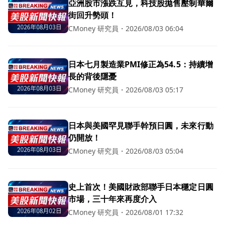
亞洲股市漲跌互見，科技股拋售壓制華爾
街回升勢頭！
CMoney 研究員
・
2026/08/03 06:04
日本七月製造業PMI修正為54.5：持續增
長的背後隱憂
CMoney 研究員
・
2026/08/03 05:17
日本與美國罕見聯手幹預日圓，未來行動
仍開放！
CMoney 研究員
・
2026/08/03 05:04
史上首次！美國財政部聯手日本穩定日圓
市場，三十年來再度介入
CMoney 研究員
・
2026/08/01 17:32