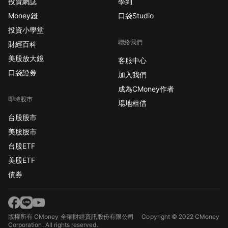
投資網誌
學到
有科技股會影響比較
Money錢
口袋Studio
大。 看完這個佈局後，
投資小學堂
只能說神不愧是神，穩
聯絡我們
定現金流的實體經濟，
財經百科
穩到靠杯以外，漲幅也
美股放大鏡
客服中心
超誇張。
口袋證券
加入我們
成為CMoney作者
即時股市
場地租借
台股股市
美股股市
台股ETF
美股ETF
債券
版權所有 CMoney 全曜財經資訊股份有限公司
Copyright © 2022 CMoney
Corporation. All rights reserved.