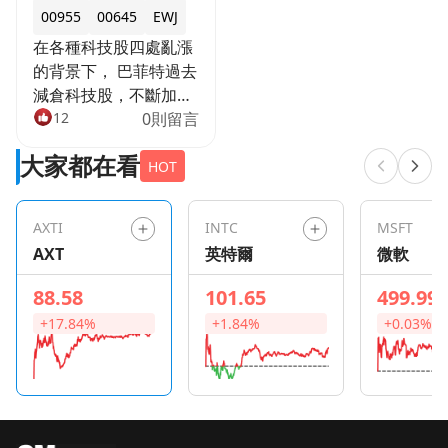
00955
00645
EWJ
在各種科技股四處亂漲
的背景下， 巴菲特過去
減倉科技股，不斷加倉
傳產股，又被說是過氣
12
0則留言
老頭。 尤其他2020年
大家都在看
建倉時， 比起現在的關
HOT
注度來說，當時根本全
球市場沒人在看日本，
AXTI
INTC
MSFT
也沒人吹商社。 近期高
AXT
英特爾
微軟
市早苗選舉大獲全勝
後， 這五大商社又往上
88.58
101.65
499.99
噴了一段。 回測看了投
+17.84%
+1.84%
+0.03%
報率，最扯的就是「丸
紅」這支老牌傳產。 從
他持有到現在光股價就
接近吃了10倍了， 還
不算上股息... 丸紅最強