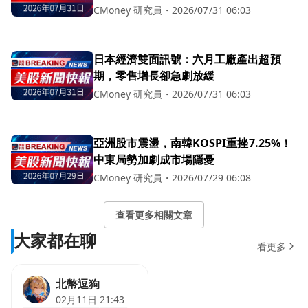
CMoney 研究員
・
2026/07/31 06:03
日本經濟雙面訊號：六月工廠產出超預
期，零售增長卻急劇放緩
CMoney 研究員
・
2026/07/31 06:03
亞洲股市震盪，南韓KOSPI重挫7.25%！
中東局勢加劇成市場隱憂
CMoney 研究員
・
2026/07/29 06:08
查看更多相關文章
大家都在聊
看更多
北幣逗狗
02月11日 21:43