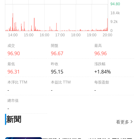
成交
開盤
最高
96.90
96.67
96.96
最低
昨收
漲跌幅
96.31
95.15
+1.84%
本淨比 TTM
本益比 TTM
每股盈餘
-
-
-
總市值
-
新聞
看更多