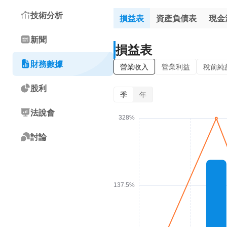
技術分析
損益表
資產負債表
現金
新聞
損益表
財務數據
營業收入
營業利益
稅前純
股利
季
年
法說會
討論