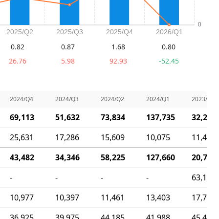
0.82
0.87
1.68
0.80
26.76
5.98
92.93
-52.45
2024/Q4
2024/Q3
2024/Q2
2024/Q1
2023/Q4
69,113
51,632
73,834
137,735
32,250
25,631
17,286
15,609
10,075
11,452
43,482
34,346
58,225
127,660
20,798
-
-
-
-
63,165
10,977
10,397
11,461
13,403
17,742
36,925
39,975
44,185
41,988
45,423