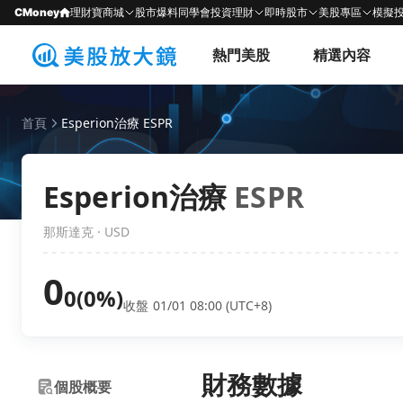
CMoney
理財寶商城
股市爆料同學會
投資理財
即時股市
美股專區
模擬
熱門美股
精選內容
首頁
Esperion治療 ESPR
Esperion治療
ESPR
那斯達克 · USD
0
0
(0%)
收盤 01/01 08:00 (UTC+8)
財務數據
個股概要