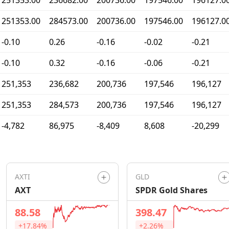
251353.00
236682.00
200736.00
197546.00
196127.0
251353.00
284573.00
200736.00
197546.00
196127.0
-0.10
0.26
-0.16
-0.02
-0.21
-0.10
0.32
-0.16
-0.06
-0.21
251,353
236,682
200,736
197,546
196,127
251,353
284,573
200,736
197,546
196,127
-4,782
86,975
-8,409
8,608
-20,299
AXTI
GLD
AXT
SPDR Gold Shares
88.58
398.47
+17.84%
+2.26%