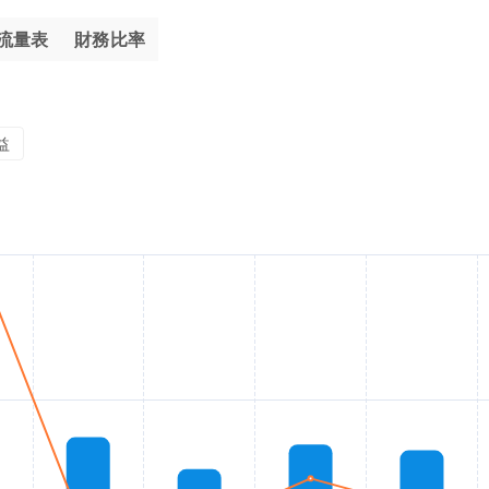
流量表
財務比率
益