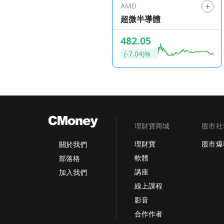
AMD
超微半導體
482.05
(-7.04)%
理財寶商城
股市社
理財寶
股市爆
關於我們
軟體
部落格
講座
加入我們
線上課程
影音
合作作者