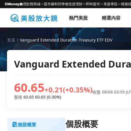
CMoney
理財寶商城
股市爆料同學會
投資理財
即時股市
美股專區
模擬
熱門美股
精選內容
首頁
Vanguard Extended Duration Treasury ETF EDV
Vanguard Extended Durat
60.65
+0.21
(+0.35%)
收盤 08/06 03:59 (U
盤後
60.65
60.65
(0.00%)
個股概要
個股概要