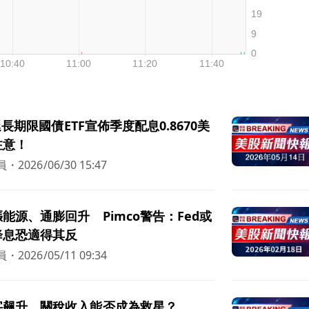
d延長期限國債ETF宣佈季度配息0.8670美
注意！
員
・
2026/06/30 15:47
能源、通膨回升 Pimco警告：Fed或
降息恐適得其反
員
・
2026/05/11 09:34
字飆升，關稅收入能否成為救星？