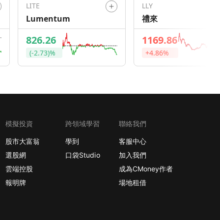
LITE
LLY
Lumentum
禮來
826.26
1169.86
(-2.73)%
+4.86%
模擬投資
跨領域學習
聯絡我們
股市大富翁
學到
客服中心
選股網
口袋Studio
加入我們
雲端控股
成為CMoney作者
報明牌
場地租借