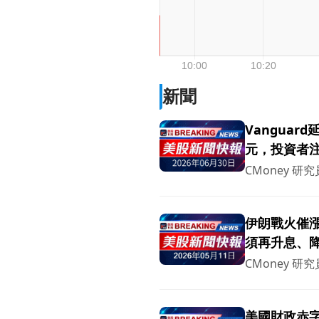
新聞
Vanguar
元，投資者
CMoney 研究
伊朗戰火催漲
須再升息、
CMoney 研究
美國財政赤