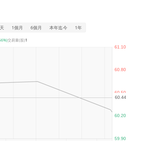
5天
1個月
6個月
本年迄今
1年
.66%)
交易量(股)
1