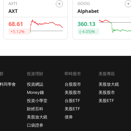
AXTI
GOOG
AXT
Alphabet
68.61
360.13
+5.12%
(-4.05)%
群
投資理財
即時股市
美股專區
料同學會
投資網誌
台股股市
美股放大鏡
Money錢
美股股市
美股股市
投資小學堂
台股ETF
美股ETF
財經百科
美股ETF
美股放大鏡
債券
口袋證券