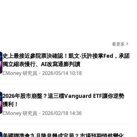
看更多
史上最接近參院票決確認！凱文‧沃許接掌Fed，承諾
獨立縮表慢行、AI改寫通膨判讀
CMoney 研究員
・
2026/05/14 10:18
2026年股市崩盤？這三檔Vanguard ETF讓你逆勢
獲利！
CMoney 研究員
・
2026/02/18 14:36
美國聯準會九月降息幾成定局？市場預期悄然變化