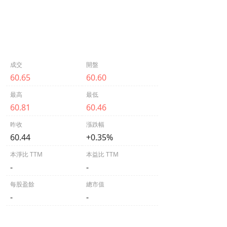
成交
開盤
60.65
60.60
最高
最低
60.81
60.46
昨收
漲跌幅
60.44
+0.35%
本淨比 TTM
本益比 TTM
-
-
每股盈餘
總市值
-
-