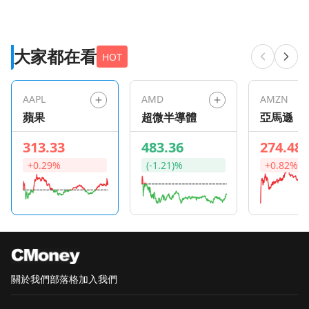
大家都在看
HOT
AAPL
AMD
AMZN
蘋果
超微半導體
亞馬遜
313.33
483.36
274.48
+0.29%
(-1.21)%
+0.82%
關於我們
部落格
加入我們