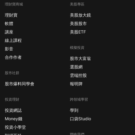
理財寶商城
美股專區
理財寶
美股放大鏡
軟體
美股股市
講座
美股ETF
線上課程
模擬投資
影音
合作作者
股市大富翁
選股網
股市社群
雲端控股
股市爆料同學會
報明牌
投資理財
跨領域學習
投資網誌
學到
Money錢
口袋Studio
投資小學堂
聯絡我們