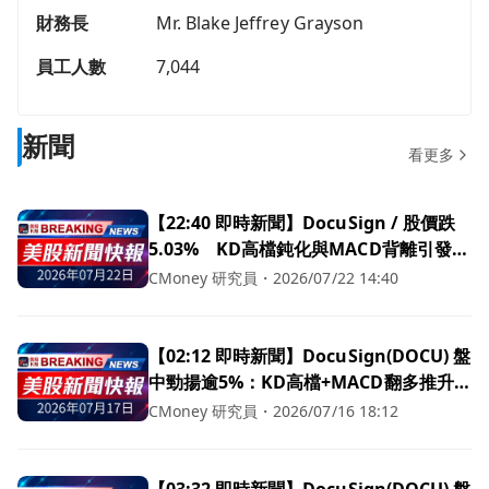
財務長
Mr. Blake Jeffrey Grayson
員工人數
7,044
新聞
看更多
【22:40 即時新聞】DocuSign / 股價跌
5.03% KD高檔鈍化與MACD背離引發技
術性回落
CMoney 研究員
・
2026/07/22 14:40
【02:12 即時新聞】DocuSign(DOCU) 盤
中勁揚逾5%：KD高檔+MACD翻多推升買
氣
CMoney 研究員
・
2026/07/16 18:12
【03:32 即時新聞】DocuSign(DOCU) 盤