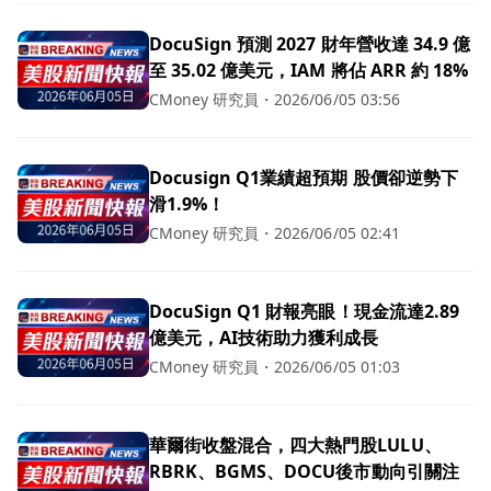
DocuSign 預測 2027 財年營收達 34.9 億
至 35.02 億美元，IAM 將佔 ARR 約 18%
CMoney 研究員
・
2026/06/05 03:56
Docusign Q1業績超預期 股價卻逆勢下
滑1.9%！
CMoney 研究員
・
2026/06/05 02:41
DocuSign Q1 財報亮眼！現金流達2.89
億美元，AI技術助力獲利成長
CMoney 研究員
・
2026/06/05 01:03
華爾街收盤混合，四大熱門股LULU、
RBRK、BGMS、DOCU後市動向引關注