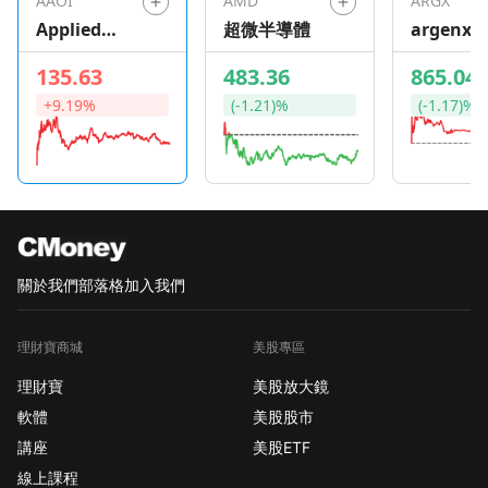
AAOI
AMD
ARGX
調整后每股虧損 18 美
Applied
超微半導體
argenx S
分，低於 LSEG 調查的
Optoelectro
分析師預期的 39 美分
135.63
483.36
865.04
nics
虧損。該公司還報告了
+9.19%
(-1.21)%
(-1.17)%
2.58億美元的收入，高
於市場預期的2.33億美
元。 Chipotle 墨西哥
燒烤 Chipotle
Mexican Grill — 在
Loop Capital 從持有上
調至買入后，該股上漲
關於我們
部落格
加入我們
約 2%。該公司認為，
其最近的回調為投資者
理財寶商城
美股專區
創造了一個有吸引力的
買入機會，並表示該名
理財寶
美股放大鏡
稱有利於管理與唐納德·
軟體
美股股市
特朗普總統關稅相關的
講座
美股ETF
風險。 Li Auto 理想汽
線上課程
車 — 這家中國電動汽