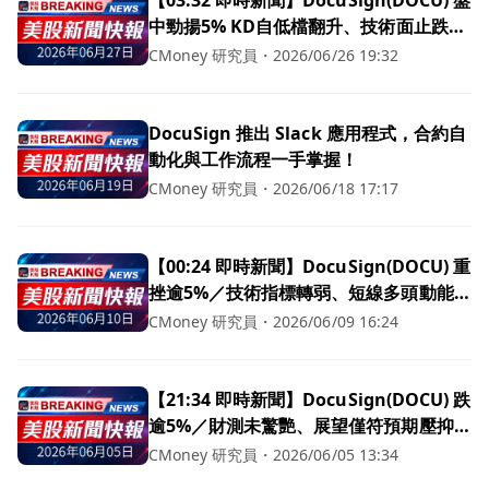
中勁揚5% KD自低檔翻升、技術面止跌反
彈訊號浮現
CMoney 研究員
・
2026/06/26 19:32
DocuSign 推出 Slack 應用程式，合約自
動化與工作流程一手掌握！
CMoney 研究員
・
2026/06/18 17:17
【00:24 即時新聞】DocuSign(DOCU) 重
挫逾5%／技術指標轉弱、短線多頭動能降
溫
CMoney 研究員
・
2026/06/09 16:24
【21:34 即時新聞】DocuSign(DOCU) 跌
逾5%／財測未驚艷、展望僅符預期壓抑買
氣
CMoney 研究員
・
2026/06/05 13:34