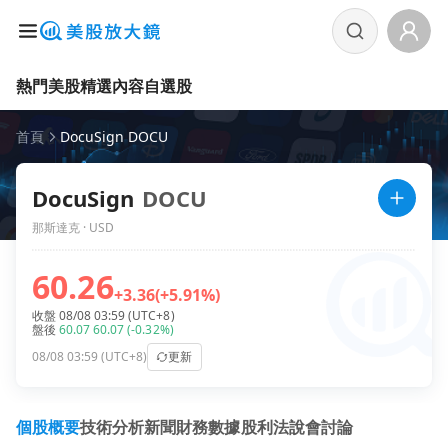
熱門美股
精選內容
自選股
首頁
DocuSign DOCU
DocuSign
DOCU
那斯達克 · USD
60.26
+3.36
(+5.91%)
收盤 08/08 03:59 (UTC+8)
盤後
60.07
60.07
(-0.32%)
08/08 03:59 (UTC+8)
更新
個股概要
技術分析
新聞
財務數據
股利
法說會
討論