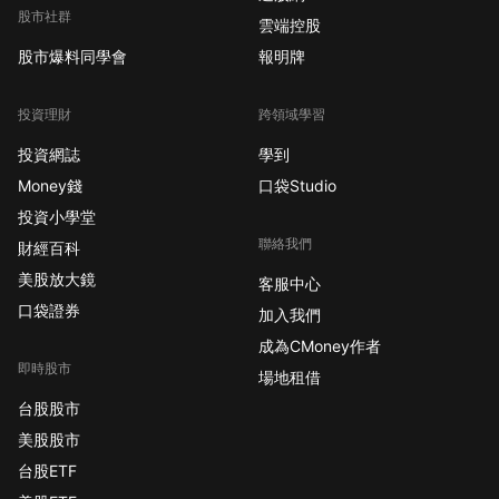
股市社群
雲端控股
股市爆料同學會
報明牌
投資理財
跨領域學習
投資網誌
學到
Money錢
口袋Studio
投資小學堂
聯絡我們
財經百科
美股放大鏡
客服中心
口袋證券
加入我們
成為CMoney作者
即時股市
場地租借
台股股市
美股股市
台股ETF