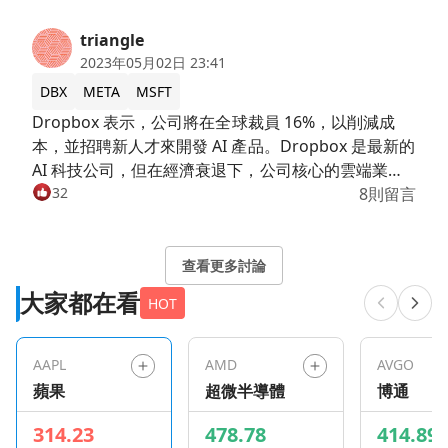
triangle
2023年05月02日 23:41
DBX
META
MSFT
Dropbox 表示，公司將在全球裁員 16%，以削減成
本，並招聘新人才來開發 AI 產品。Dropbox 是最新的
AI 科技公司，但在經濟衰退下，公司核心的雲端業務
成長正在放緩。CEO Drew Houston 表示，公司已將
32
8則留言
一些員工調整至 AI 團隊，但需要更多不同技能組合的
人才，特別是在 AI 和早期產品開發方面。Houston 表
示：「AI 的時代終於到來，公司眼前的機會比以往任
查看更多討論
何時候都更大，要採取緊急行動把握住。」大家認為
大家都在看
HOT
AI 技術是否真的那麼重要？
AAPL
AMD
AVGO
蘋果
超微半導體
博通
314.23
478.78
414.89