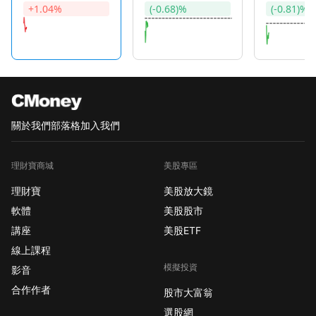
+1.04%
(-0.68)%
(-0.81)%
關於我們
部落格
加入我們
理財寶商城
美股專區
理財寶
美股放大鏡
軟體
美股股市
講座
美股ETF
線上課程
模擬投資
影音
合作作者
股市大富翁
選股網