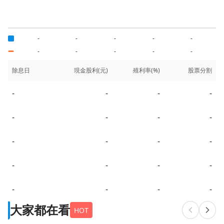
-
-
-
-
-
-
-
-
-
-
除息日
現金股利(元)
殖利率(%)
股票分割
-
-
-
-
-
-
-
-
-
-
-
-
-
-
-
-
-
-
-
-
大家都在看
HOT