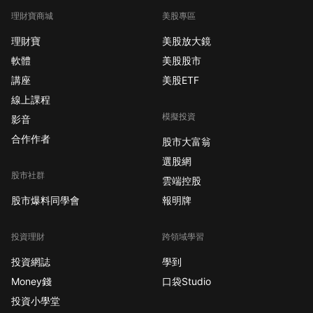
理財寶商城
美股專區
理財寶
美股放大鏡
軟體
美股股市
講座
美股ETF
線上課程
模擬投資
影音
合作作者
股市大富翁
選股網
股市社群
雲端控股
股市爆料同學會
報明牌
投資理財
跨領域學習
投資網誌
學到
Money錢
口袋Studio
投資小學堂