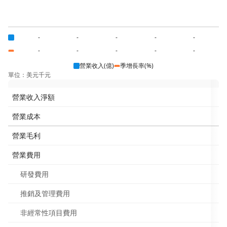
-
-
-
-
-
-
-
-
-
-
營業收入(億)
季增長率(%)
單位：美元千元
營業收入淨額
營業成本
營業毛利
營業費用
研發費用
推銷及管理費用
非經常性項目費用