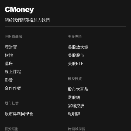
關於我們
部落格
加入我們
理財寶商城
美股專區
理財寶
美股放大鏡
軟體
美股股市
講座
美股ETF
線上課程
模擬投資
影音
合作作者
股市大富翁
選股網
股市社群
雲端控股
股市爆料同學會
報明牌
投資理財
跨領域學習