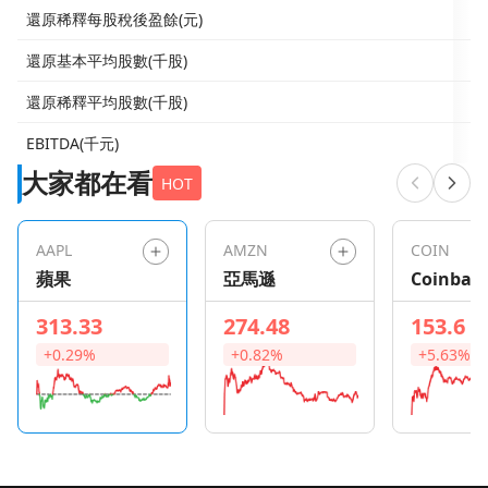
還原稀釋每股稅後盈餘(元)
還原基本平均股數(千股)
還原稀釋平均股數(千股)
EBITDA(千元)
大家都在看
HOT
AAPL
AMZN
COIN
蘋果
亞馬遜
Coinbas
Global
313.33
274.48
153.6
+0.29%
+0.82%
+5.63%