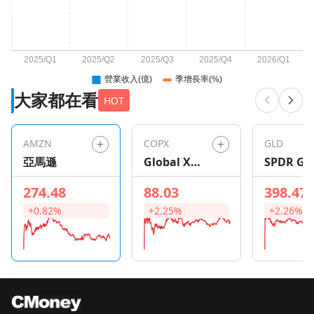
大家都在看
HOT
AMZN
COPX
GLD
亞馬遜
Global X
SPDR Go
Copper
Shares
274.48
88.03
398.47
Miners ETF
+0.82%
+2.25%
+2.26%