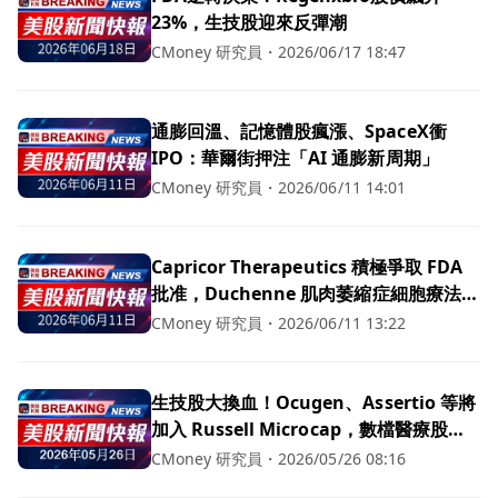
23%，生技股迎來反彈潮
CMoney 研究員
・
2026/06/17 18:47
通膨回溫、記憶體股瘋漲、SpaceX衝
IPO：華爾街押注「AI 通膨新周期」
CMoney 研究員
・
2026/06/11 14:01
Capricor Therapeutics 積極爭取 FDA
批准，Duchenne 肌肉萎縮症細胞療法前
景看好！
CMoney 研究員
・
2026/06/11 13:22
生技股大換血！Ocugen、Assertio 等將
加入 Russell Microcap，數檔醫療股出
局震盪可期
CMoney 研究員
・
2026/05/26 08:16