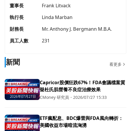
董事長
Frank Litvack
執行長
Linda Marban
財務長
Mr. Anthony J. Bergmann M.B.A.
員工人數
231
新聞
看更多
Capricor股價狂跌67%！FDA會議檔案質
疑杜氏肌營養不良症治療效果
CMoney 研究員
・
2026/07/27 15:33
ETF瘋配息、BDC爆雷與FDA風向轉折：
美國收益市場暗流洶湧