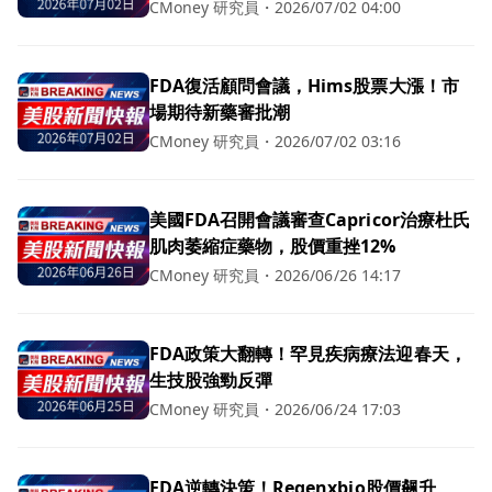
CMoney 研究員
・
2026/07/02 04:00
FDA復活顧問會議，Hims股票大漲！市
場期待新藥審批潮
CMoney 研究員
・
2026/07/02 03:16
美國FDA召開會議審查Capricor治療杜氏
肌肉萎縮症藥物，股價重挫12%
CMoney 研究員
・
2026/06/26 14:17
FDA政策大翻轉！罕見疾病療法迎春天，
生技股強勁反彈
CMoney 研究員
・
2026/06/24 17:03
FDA逆轉決策！Regenxbio股價飆升