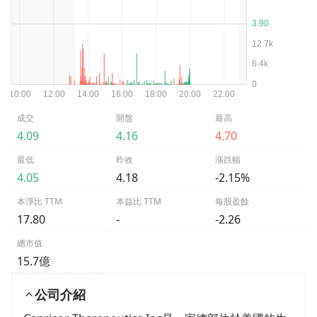
成交
開盤
最高
4.09
4.16
4.70
最低
昨收
漲跌幅
4.05
4.18
-2.15%
本淨比 TTM
本益比 TTM
每股盈餘
17.80
-
-2.26
總市值
15.7億
公司介紹