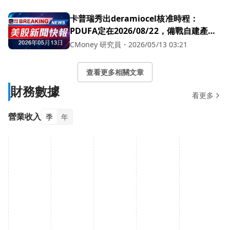
卡普瑞秀出deramiocel核准時程：
PDUFA定在2026/08/22，備戰自建產能
擬支援2,000–2,500名患者／年
CMoney 研究員
・
2026/05/13 03:21
查看更多相關文章
財務數據
看更多
營業收入
季
年