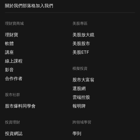
關於我們
部落格
加入我們
理財寶商城
美股專區
理財寶
美股放大鏡
軟體
美股股市
講座
美股ETF
線上課程
模擬投資
影音
合作作者
股市大富翁
選股網
股市社群
雲端控股
股市爆料同學會
報明牌
投資理財
跨領域學習
投資網誌
學到