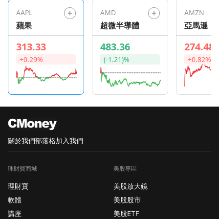
AAPL
AMD
AMZN
蘋果
超微半導體
亞馬遜
313.33
483.36
274.48
+0.29%
(-1.21)%
+0.82%
關於我們
部落格
加入我們
理財寶商城
美股專區
理財寶
美股放大鏡
軟體
美股股市
講座
美股ETF