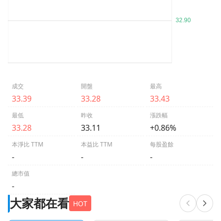
成交
開盤
最高
33.39
33.28
33.43
最低
昨收
漲跌幅
33.28
33.11
+0.86%
本淨比 TTM
本益比 TTM
每股盈餘
-
-
-
總市值
-
大家都在看
HOT