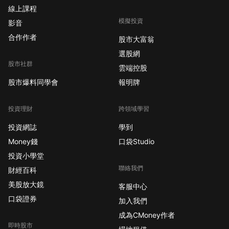
線上課程
模擬投資
影音
合作作者
股市大富翁
選股網
股市社群
雲端控股
股市爆料同學會
報明牌
投資理財
跨領域學習
投資網誌
學到
Money錢
口袋Studio
投資小學堂
聯絡我們
財經百科
美股放大鏡
客服中心
口袋證券
加入我們
成為CMoney作者
即時股市