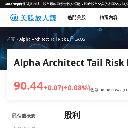
CMoney
理財寶商城
股市爆料同學會
投資理財
即時股市
美股專區
模擬
熱門美股
精選內容
首頁
Alpha Architect Tail Risk ETF CAOS
Alpha Architect Tail Risk
90.44
+0.07
(+0.08%)
收盤 08/08 03:47 (U
股利
個股概要