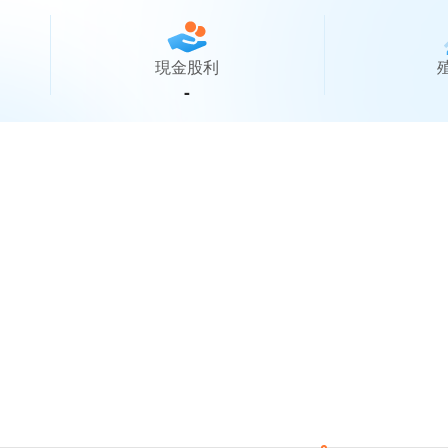
現金股利
-