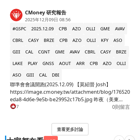
CMoney 研究報告
2025年12月09日 08:56
#GSPC
2025.12.09
CPB
AZO
OLLI
GME
AVAV
CBRL
CASY
BRZE
CPB
AZO
OLLI
KFY
ASO
GIII
CAL
CGNT
GME
AVAV
CBRL
CASY
BRZE
LAKE
PLAY
GNSS
AOUT
ARR
CPB
AZO
OLLI
ASO
GIII
CAL
DBI
聯準會會議開跑(2025.12.09) 【莫紹晉 Josh】
https://image.cmoney.tw/attachment/blog/176520960
eda8-4d6e-9e5b-be29952c17b5.jpg 昨夜（美東
12/8）美股自高檔拉回：道瓊收
7
0則留言
47,739.32（-0.45%）、標普收 6,846.51（-0.35%）、
那指收 23,545.90（-0.14%），羅素 2000 收
2,520.98（-0.02%），僅費半指數收
查看更多討論
7,375.22（+1.10%） 逆勢上漲，顯示資金仍偏好 AI 與