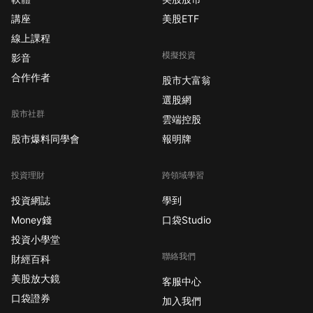
高檔緩步下滑，「每位失業者可選職缺數」若回到疫
講座
美股ETF
情前附近，將被解讀為 就業市場正常化 而非硬著陸。
線上課程
專業觀察：若 JOLTS 意外回升、離職率回暖，可能讓
模擬投資
影音
聯準會對通膨再度轉趨謹慎；反之，職缺續降、薪資
合作作者
股市大富翁
壓力受控，將支持「通膨朝 2% 靠攏」的路徑。（點擊
關注，掌握最新 JOLTS 與小企業信心數字） 【總經／
選股網
利率】 【二、聯準會今日開會，市場幾乎押注再降息
股市社群
雲端控股
1 碼】 聯準會自今天起舉行兩天 FOMC 會議，利率決
股市爆料同學會
報明牌
議於 12/10 14:00 ET／12/11 03:00 台北 公布。利率期
貨顯示，市場對本次再降息 1 碼（0.25 個百分點）、
投資理財
跨領域學習
將聯邦基金利率降至 3.5–3.75% 區間的機率約在 八成
以上。 真正的變數在於： 會後聲明是否維持「軟著陸
投資網誌
學到
＋依數據調整」基調； 新點陣圖對 2026 年後降息次
Money錢
口袋Studio
數與終點利率 的描繪。 專業觀察：在三大指數仍接近
投資小學堂
歷史高點、波動率偏低的背景下，只要聯準會不意外
聯絡我們
財經百科
轉鷹，美債殖利率大致守在 4% 左右，科技與成長股的
美股放大鏡
客服中心
估值壓力有限；若點陣圖暗示「降息次數少於市場期
口袋證券
待」，高估值股可能率先承壓。（點擊關注，追蹤聯
加入我們