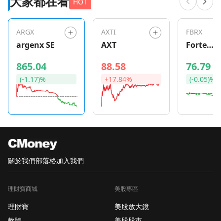
大家都在看
HOT
半導體。美東週二盤前期貨變化不大，亞洲股市整體
偏弱、台股約在 28,000 點上方 開低整理。 今天
（2025/12/09，週二）起，聯準會展開為期兩天會
ARGX
AXTI
FBRX
議，利率決議將在 12/10 14:00 ET／12/11 03:00 台北
argenx SE
AXT
Forte
公布。同日經濟數據有 NFIB 小企業信心 與延期的 10
Bioscien
865.04
88.58
76.79
月 JOLTS 職缺數。財報方面，盤前由 金寶湯
Campbell Soup(CPB)、美國汽車零件
(-1.17)%
+17.84%
(-0.05)%
AutoZone(AZO)、折扣零售 Ollie’s(OLLI) 等登場，盤
後則輪到 遊戲零售 GameStop(GME)、軍工無人機
AeroVironment(AVAV)、餐飲 Cracker
Barrel(CBRL)、便利商店 Casey’s(CASY)、雲端行銷
Braze(BRZE) 等，牽動零售、民生與科技情緒。 👉一
鍵緊貼最新行情 【總經／數據】 【一、JOLTS 職缺與
小企業信心，同步檢驗景氣與薪資壓力】 今晚兩項數
關於我們
部落格
加入我們
據在美股盤中登場： NFIB 小企業樂觀指數（11 月）
時間：06:00 ET／19:00 台北。指數若持續低於長期均
理財寶商城
美股專區
值，代表小企業對成本與需求仍偏保守，將壓抑未來
理財寶
美股放大鏡
招聘與投資意願。 JOLTS 職缺數（10 月，延後公布）
時間：10:00 ET／23:00 台北。市場預期職缺總數續從
軟體
美股股市