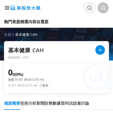
熱門美股
精選內容
自選股
首頁
基本健康 CAH
基本健康
CAH
紐約證券 · USD
0
0
(0%)
收盤 01/01 08:00 (UTC+8)
01/01 08:00 (UTC+8)
更新
個股概要
技術分析
新聞
財務數據
股利
法說會
討論