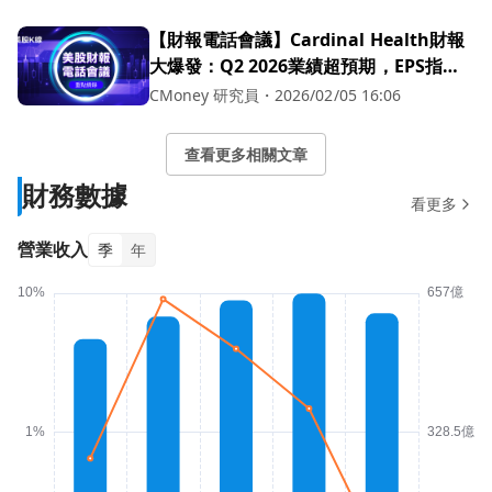
【財報電話會議】Cardinal Health財報
大爆發：Q2 2026業績超預期，EPS指引
再度上調！
CMoney 研究員
・
2026/02/05 16:06
查看更多相關文章
財務數據
看更多
營業收入
季
年