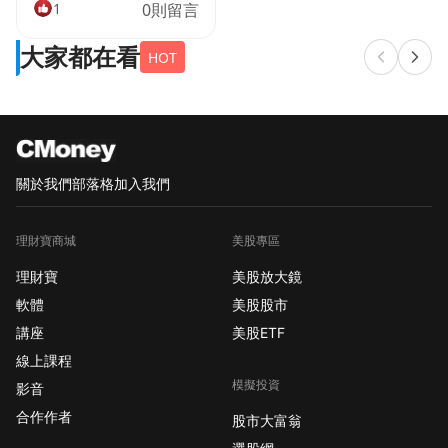
Schwab U.S. Dividend
1
0則留言
Equity ETF(SCHD)和
大家都在看
ProShares S&P 500
HOT
Dividend Aristocrats
ETF(NOBL)。這兩檔
ETF都專注於美國股息
股票，提供投資人一個
簡單的方法來接觸股息
關於我們
部落格
加入我們
類股。然而，這兩者在
費用、收益率和類股配
理財寶商城
美股專區
置上有明顯的差異。
SCHD提供較低的管理
理財寶
美股放大鏡
費和較高的股息收益，
軟體
美股股市
而NOBL則偏重工業類
講座
美股ETF
股，但提供優秀的股息
線上課程
成長股票。 SCHD與
模擬投資
影音
NOBL的費用與規模比
較 SCHD的費用比
合作作者
股市大富翁
NOBL更低，管理費為