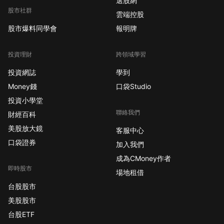
選股網
0.06%，而NOBL為
股市社群
雲端控股
0.35%。SCHD目前提
股市爆料同學會
報明牌
供較高的股息收益率，
這對於注重收益的投資
投資理財
跨領域學習
人來說具有吸引力。這
兩檔ETF的收益、風險
投資網誌
學到
特徵和類股配置都有所
Money錢
口袋Studio
不同，投資人應考慮這
投資小學堂
些因素以做出明智的投
聯絡我們
財經百科
資決策。 ETF投資組合
內部結構 Schwab U.S.
美股放大鏡
客服中心
Dividend Equity ETF追
口袋證券
加入我們
蹤102檔大型美國股息
成為CMoney作者
股票，主要集中於能源
即時股市
場地租借
(19.3%)、消費必需品
台股股市
(18.5%)和醫療保健
(16.1%)類股。主要持
美股股市
股包括百時美施貴寶
台股ETF