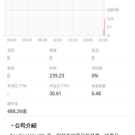
成交
開盤
最高
0
0
0
最低
昨收
漲跌幅
0
239.23
0%
本淨比 TTM
本益比 TTM
每股盈餘
-
30.61
6.48
總市值
488.26億
公司介紹