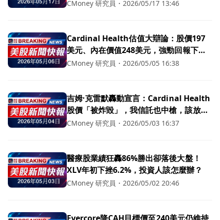
HIMS財報失準股價暴跌
CMoney 研究員
・
2026/05/17 13:46
Cardinal Health估值大辯論：股價197
美元、內在價值248美元，強勁回報下的
風險與機會
CMoney 研究員
・
2026/05/05 16:38
吉姆·克雷默轟動宣言：Cardinal Health
股價「被炸毀」，我信託也中槍，該放下
還是趁低佈局？
CMoney 研究員
・
2026/05/03 16:37
醫療股業績狂轟86%勝出卻落後大盤！
XLV年初下挫6.2%，投資人該怎麼辦？
CMoney 研究員
・
2026/05/02 20:46
Evercore降CAH目標價至240美元仍維持