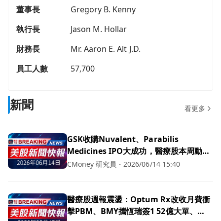
董事長
Gregory B. Kenny
執行長
Jason M. Hollar
財務長
Mr. Aaron E. Alt J.D.
員工人數
57,700
新聞
看更多
GSK收購Nuvalent、Parabilis
Medicines IPO大成功，醫療股本周動態
引關注！
CMoney 研究員
・
2026/06/14 15:40
醫療股週報震盪：Optum Rx改收月費衝
擊PBM、BMY攜恆瑞簽1 52億大單、