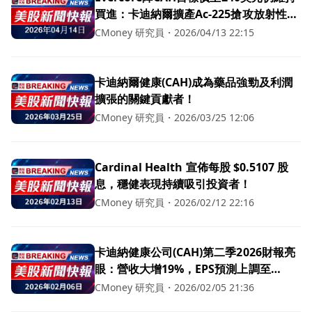
買進：卡迪納爾擴產Ac‑225搶攻放射性癌
症療法市場
CMoney 研究員
・
2026/04/13 22:15
卡迪納爾健康(CAH)成為藥品強勁及利潤
擴張的關鍵貢獻者！
CMoney 研究員
・
2026/03/25 12:06
Cardinal Health 宣佈每股 $0.5107 股
息，穩健表現持續吸引投資者！
CMoney 研究員
・
2026/02/12 22:16
卡迪納健康公司(CAH)第二季2026財報亮
眼：營收大增19%，EPS預測上調至
10.15-10.35美元！
CMoney 研究員
・
2026/02/05 21:36