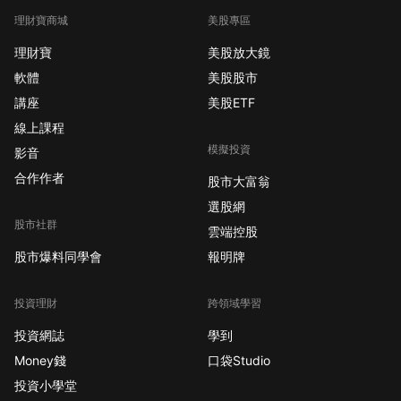
理財寶商城
美股專區
理財寶
美股放大鏡
軟體
美股股市
講座
美股ETF
線上課程
模擬投資
影音
合作作者
股市大富翁
選股網
股市社群
雲端控股
股市爆料同學會
報明牌
投資理財
跨領域學習
投資網誌
學到
Money錢
口袋Studio
投資小學堂