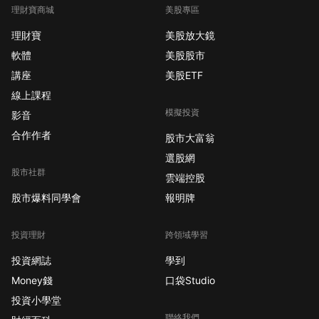
理財寶商城
美股專區
理財寶
美股放大鏡
軟體
美股股市
講座
美股ETF
線上課程
模擬投資
影音
合作作者
股市大富翁
選股網
股市社群
雲端控股
股市爆料同學會
報明牌
投資理財
跨領域學習
投資網誌
學到
Money錢
口袋Studio
投資小學堂
聯絡我們