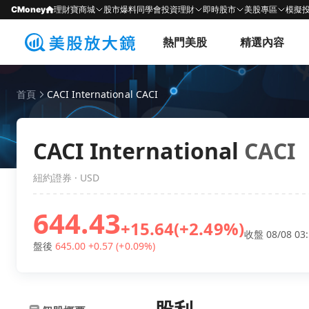
CMoney
理財寶商城
股市爆料同學會
投資理財
即時股市
美股專區
模擬
熱門美股
精選內容
首頁
CACI International CACI
CACI International
CACI
紐約證券 · USD
644.43
+15.64
(+2.49%)
收盤 08/08 03:
盤後
645.00
+0.57
(+0.09%)