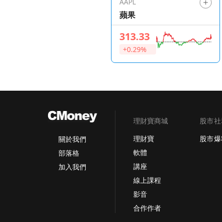
AAPL
蘋果
313.33
+0.29%
理財寶商城
股市社
理財寶
股市爆
關於我們
軟體
部落格
講座
加入我們
線上課程
影音
合作作者