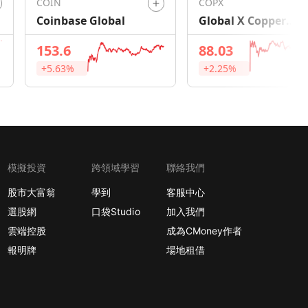
COIN
COPX
Coinbase Global
Global X Copper
Miners ETF
153.6
88.03
+5.63%
+2.25%
模擬投資
跨領域學習
聯絡我們
股市大富翁
學到
客服中心
選股網
口袋Studio
加入我們
雲端控股
成為CMoney作者
報明牌
場地租借