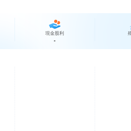
現金股利
-