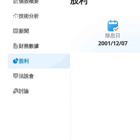
股利
個股概要
技術分析
新聞
除息日
2001/12/07
財務數據
股利
法說會
討論