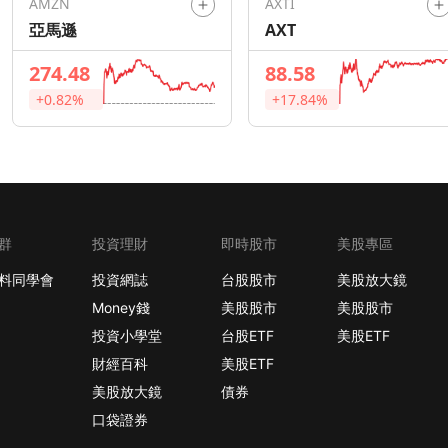
AMZN
AXTI
亞馬遜
AXT
274.48
88.58
+0.82%
+17.84%
群
投資理財
即時股市
美股專區
料同學會
投資網誌
台股股市
美股放大鏡
Money錢
美股股市
美股股市
投資小學堂
台股ETF
美股ETF
財經百科
美股ETF
美股放大鏡
債券
口袋證券