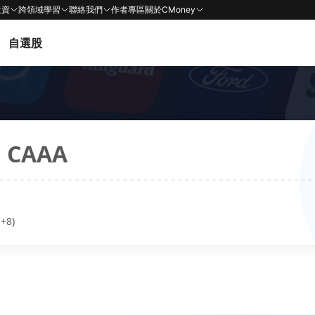
投資
跨領域學習
聯絡我們
作者專區
關於CMoney
自選股
F
CAAA
+8)