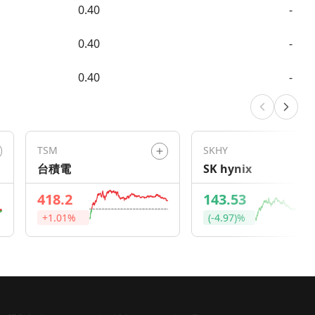
0.40
-
0.40
-
0.40
-
TSM
SKHY
台積電
SK hynix
418.2
143.53
+1.01%
(-4.97)%