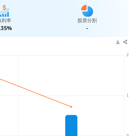
殖利率
股票分割
.35%
-