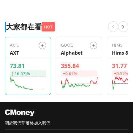
大家都在看
HOT
AXTI
GOOG
HIMS
AXT
Alphabet
Hims & H
Health
73.81
355.84
31.77
(-16.67)%
+0.67%
+0.57%
關於我們
部落格
加入我們