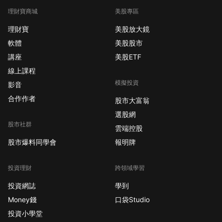
理財寶商城
美股專區
理財寶
美股放大鏡
軟體
美股股市
講座
美股ETF
線上課程
模擬投資
影音
合作作者
股市大富翁
選股網
股市社群
雲端控股
股市爆料同學會
報明牌
投資理財
跨領域學習
投資網誌
學到
Money錢
口袋Studio
投資小學堂