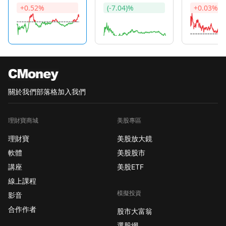
+0.52%
(-7.04)%
+0.03%
關於我們
部落格
加入我們
理財寶商城
美股專區
理財寶
美股放大鏡
軟體
美股股市
講座
美股ETF
線上課程
模擬投資
影音
合作作者
股市大富翁
選股網