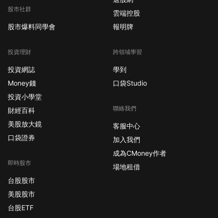
股市社群
雲端控股
股市爆料同學會
報明牌
投資理財
跨領域學習
投資網誌
學到
Money錢
口袋Studio
投資小學堂
聯絡我們
財經百科
美股放大鏡
客服中心
口袋證券
加入我們
成為CMoney作者
即時股市
場地租借
台股股市
美股股市
台股ETF