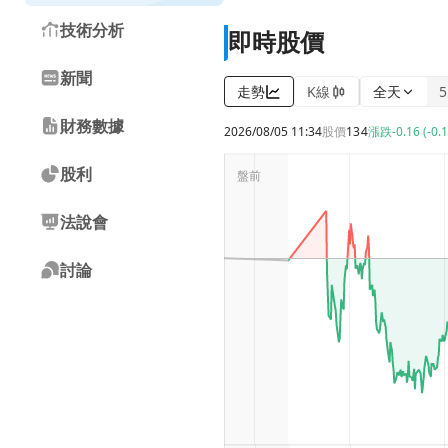
技術分析
即時股價
新聞
走勢
K線
全天
財務數據
2026/08/05 11:34
股價
134
漲跌
-0.16 (-0.
股利
法說會
討論