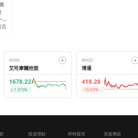
很
較
~
指
留言
行
們
️
場
ASML
AVGO
投
艾司摩爾控股
博通
，想
1678.22
418.28
看Ｘ
(-1.97)%
+0.03%
強勢
群
投資理財
即時股市
美股專區