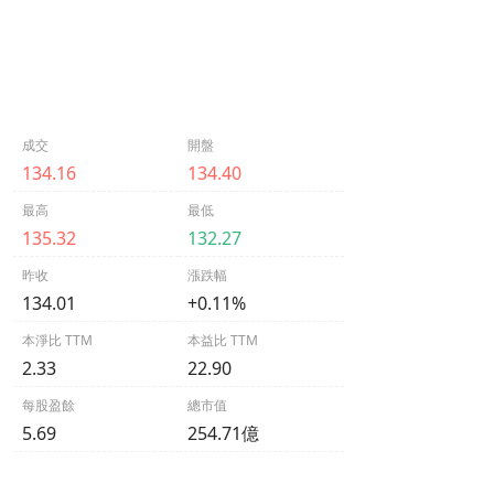
成交
開盤
134.16
134.40
最高
最低
135.32
132.27
昨收
漲跌幅
134.01
+0.11%
本淨比 TTM
本益比 TTM
2.33
22.90
每股盈餘
總市值
5.69
254.71億