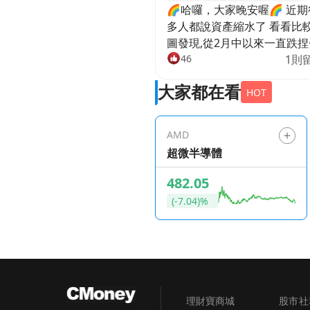
🌈哈囉，大家晚安喔🌈 近期
多人都說資產縮水了 看看比
圖發現,從2月中以來一直跌捏
下禮拜五就是四巫日了 四大
46
1則
數結算後,是否就會有不同的
大家都在看
情呢?😉😉 還沒進場的朋友
HOT
是不是心動想進場撿便宜了❤
❤️ 漲也不敢進場跌也不敢進
AMD
的話 真的只能靠本業賺錢跟
超微半導體
資無緣了💔 🍀還在場上的朋友
也別氣餒！好股票值得等待
482.05
要短線進場撿便宜，不如看
(-7.04)%
Ｑ選股出來的結果，這時候
股又有哪些呢？？ 資料來源：
XQ全球贏家
理財寶商城
股市社