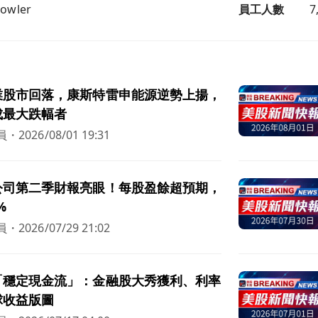
Bowler
員工人數
7
業股市回落，康斯特雷申能源逆勢上揚，
成最大跌幅者
員
・
2026/08/01 19:31
公司第二季財報亮眼！每股盈餘超預期，
%
員
・
2026/07/29 21:02
「穩定現金流」：金融股大秀獲利、利率
球收益版圖