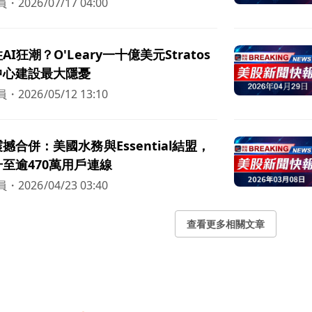
員
・
2026/07/17 04:00
I狂潮？O'Leary一十億美元Stratos
中心建設最大隱憂
員
・
2026/05/12 13:10
撼合併：美國水務與Essential結盟，
至逾470萬用戶連線
員
・
2026/04/23 03:40
查看更多相關文章