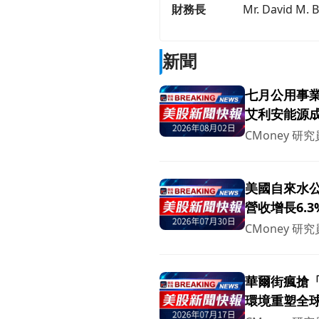
財務長
Mr. David M. 
新聞
七月公用事
艾利安能源
CMoney 研究
美國自來水
營收增長6.3
CMoney 研究
華爾街瘋搶
環境重塑全