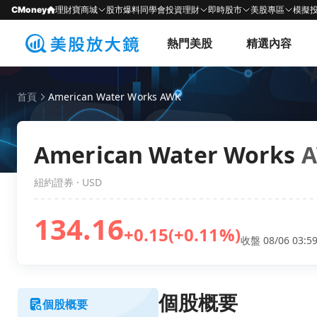
CMoney
理財寶商城
股市爆料同學會
投資理財
即時股市
美股專區
模擬
熱門美股
精選內容
首頁
American Water Works AWK
American Water Works
紐約證券 · USD
134.16
+0.15
(+0.11%)
收盤 08/06 03:59
個股概要
個股概要