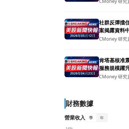
CMoney 研究
社群反彈擋住A
案揭露資料
CMoney 研究
肯塔基核准震
服務規模躍升
CMoney 研究
財務數據
營業收入
季
年