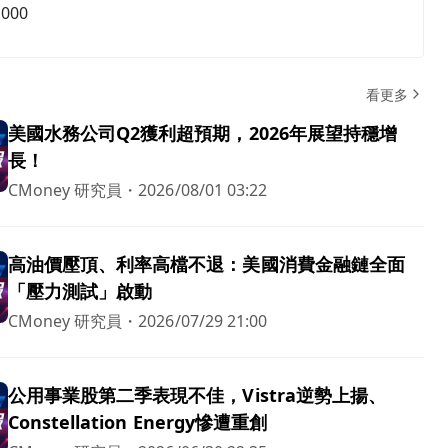
,000
看更多
美國水務公司Q2獲利超預期，2026年展望持穩增
長！
CMoney 研究員
・
2026/08/01 03:22
高油價壓頂、利率高檔不退：美國消費金融鏈全面
「壓力測試」啟動
CMoney 研究員
・
2026/07/29 21:00
公用事業股第二季表現不佳，Vistra逆勢上揚、
Constellation Energy慘遭重創