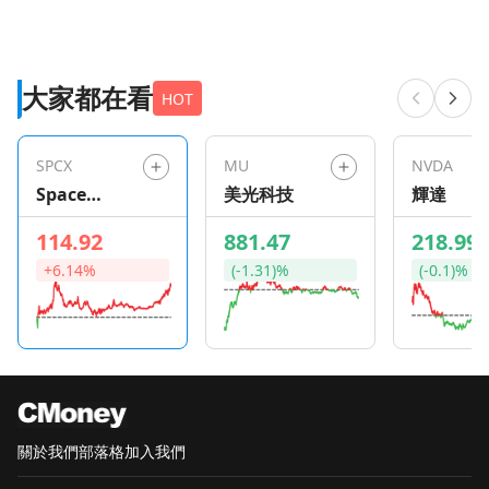
大家都在看
HOT
SPCX
MU
NVDA
Space
美光科技
輝達
Exploration
114.92
881.47
218.99
Technologie
+6.14%
(-1.31)%
(-0.1)%
s
關於我們
部落格
加入我們