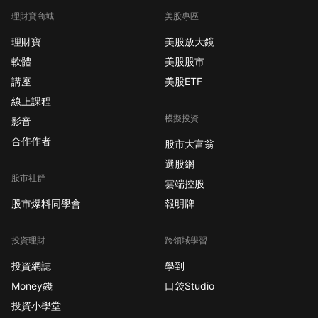
理財寶商城
美股專區
理財寶
美股放大鏡
軟體
美股股市
講座
美股ETF
線上課程
模擬投資
影音
合作作者
股市大富翁
選股網
股市社群
雲端控股
股市爆料同學會
報明牌
投資理財
跨領域學習
投資網誌
學到
Money錢
口袋Studio
投資小學堂