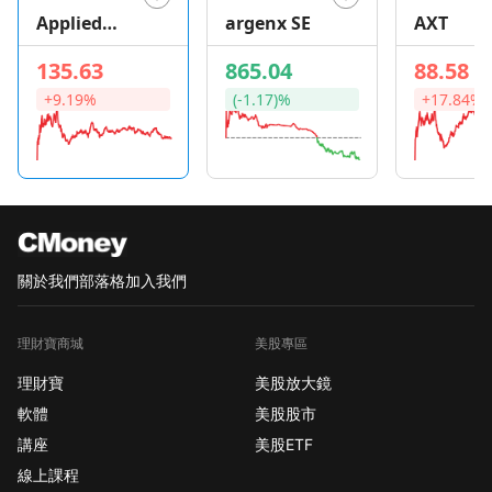
Applied
argenx SE
AXT
Optoelectro
135.63
865.04
88.58
nics
+9.19%
(-1.17)%
+17.84%
關於我們
部落格
加入我們
理財寶商城
美股專區
理財寶
美股放大鏡
軟體
美股股市
講座
美股ETF
線上課程