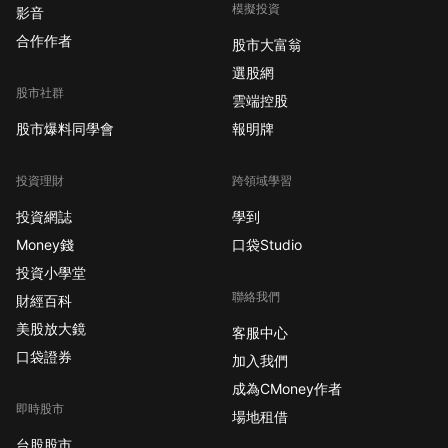
模擬投資
影音
合作作者
股市大富翁
選股網
股市社群
雲端控股
股市爆料同學會
報明牌
投資理財
跨領域學習
投資網誌
學到
Money錢
口袋Studio
投資小學堂
聯絡我們
財經百科
美股放大鏡
客服中心
口袋證券
加入我們
成為CMoney作者
即時股市
場地租借
台股股市