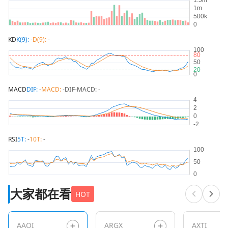
KD
K(9):
-
D(9):
-
MACD
DIF:
-
MACD:
-
DIF-MACD:
-
RSI
5T:
-
10T:
-
大家都在看
HOT
AAOI
ARGX
AXTI