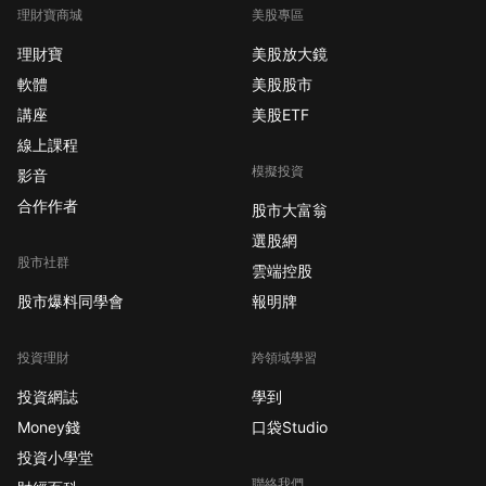
理財寶商城
美股專區
理財寶
美股放大鏡
軟體
美股股市
講座
美股ETF
線上課程
模擬投資
影音
合作作者
股市大富翁
選股網
股市社群
雲端控股
股市爆料同學會
報明牌
投資理財
跨領域學習
投資網誌
學到
Money錢
口袋Studio
投資小學堂
聯絡我們