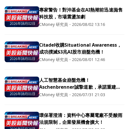
專家警告！對沖基金在AI熱潮前迅速拋售
科技股，市場震盪加劇
CMoney 研究員
・
2026/08/02 13:16
Citadel收購Situational Awareness，
成功撲滅$3兆AI股市崩盤危機！
CMoney 研究員
・
2026/08/01 12:46
人工智慧基金崩盤危機！
Aschenbrenner誠摯道歉，承諾重建投
資者信任
CMoney 研究員
・
2026/07/31 21:03
環保署澄清：資料中心專屬電廠不受酸雨
法規限制，企業發展機會擴大！