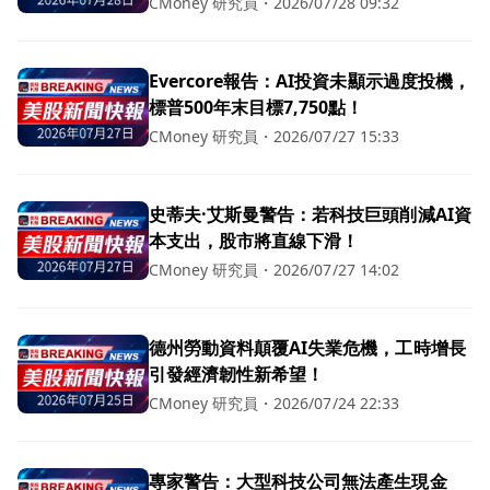
CMoney 研究員
・
2026/07/28 09:32
Evercore報告：AI投資未顯示過度投機，
標普500年末目標7,750點！
CMoney 研究員
・
2026/07/27 15:33
史蒂夫·艾斯曼警告：若科技巨頭削減AI資
本支出，股市將直線下滑！
CMoney 研究員
・
2026/07/27 14:02
德州勞動資料顛覆AI失業危機，工時增長
引發經濟韌性新希望！
CMoney 研究員
・
2026/07/24 22:33
專家警告：大型科技公司無法產生現金