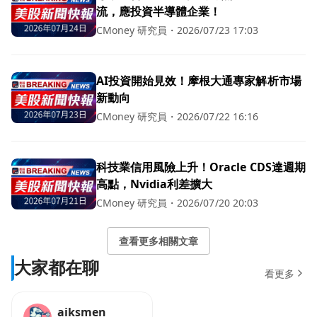
流，應投資半導體企業！
CMoney 研究員
・
2026/07/23 17:03
AI投資開始見效！摩根大通專家解析市場
新動向
CMoney 研究員
・
2026/07/22 16:16
科技業信用風險上升！Oracle CDS達週期
高點，Nvidia利差擴大
CMoney 研究員
・
2026/07/20 20:03
查看更多相關文章
大家都在聊
看更多
aiksmen