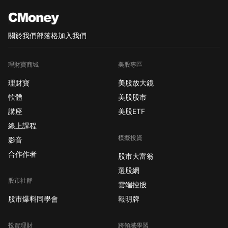
INC-CL A 3.32
AMAZON.COM INC
關於我們
部落格
加入我們
理財寶商城
美股專區
理財寶
美股放大鏡
軟體
美股股市
講座
美股ETF
線上課程
模擬投資
影音
合作作者
股市大富翁
選股網
股市社群
雲端控股
股市爆料同學會
報明牌
投資理財
跨領域學習