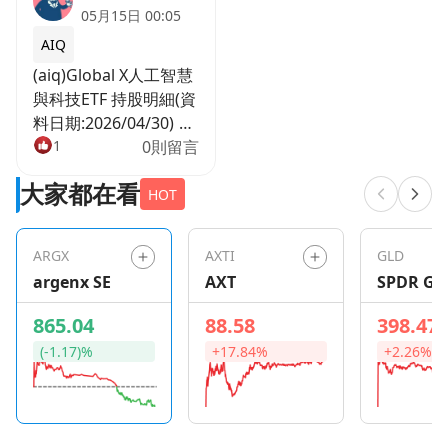
05月15日 00:05
AIQ
(aiq)Global X人工智慧
與科技ETF 持股明細(資
料日期:2026/04/30) 持
股名稱 比例% SK
1
0則留言
HYNIX INC 4.82 INTEL
大家都在看
CORP 4.16 SAMSUNG
HOT
ELECTRONICS CO LTD
4.09 ADVANCED
ARGX
AXTI
GLD
MICRO DEVICES 3.99
argenx SE
AXT
SPDR Go
MICRON
Shares
TECHNOLOGY INC
865.04
88.58
398.47
3.71 BROADCOM INC
(-1.17)%
+17.84%
+2.26%
3.66 CISCO SYSTEMS
INC 3.51 TAIWAN
SEMICONDUCTOR-SP
ADR 3.45 ALPHABET