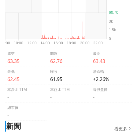
成交
開盤
最高
63.35
62.76
63.43
最低
昨收
漲跌幅
62.45
61.95
+2.26%
本淨比 TTM
本益比 TTM
每股盈餘
-
-
-
總市值
-
新聞
看更多