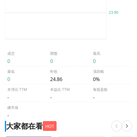
成交
開盤
最高
0
0
0
最低
昨收
漲跌幅
0
24.86
0%
本淨比 TTM
本益比 TTM
每股盈餘
-
-
-
總市值
-
大家都在看
HOT