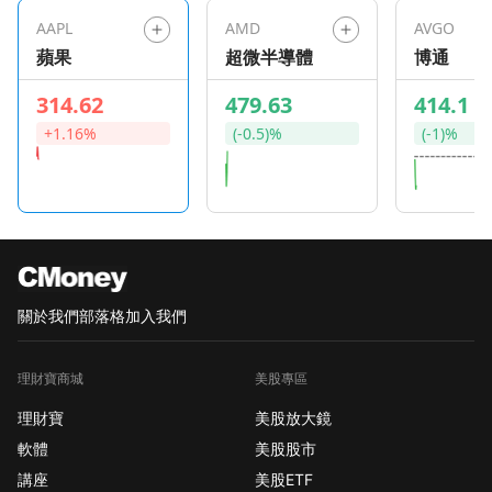
AAPL
AMD
AVGO
蘋果
超微半導體
博通
314.62
479.63
414.1
+1.16%
(-0.5)%
(-1)%
關於我們
部落格
加入我們
理財寶商城
美股專區
理財寶
美股放大鏡
軟體
美股股市
講座
美股ETF