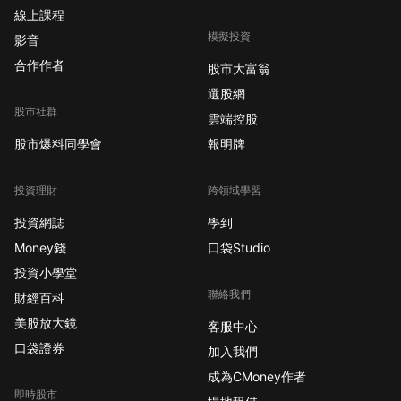
線上課程
模擬投資
影音
合作作者
股市大富翁
選股網
股市社群
雲端控股
股市爆料同學會
報明牌
投資理財
跨領域學習
投資網誌
學到
Money錢
口袋Studio
投資小學堂
聯絡我們
財經百科
美股放大鏡
客服中心
口袋證券
加入我們
成為CMoney作者
即時股市