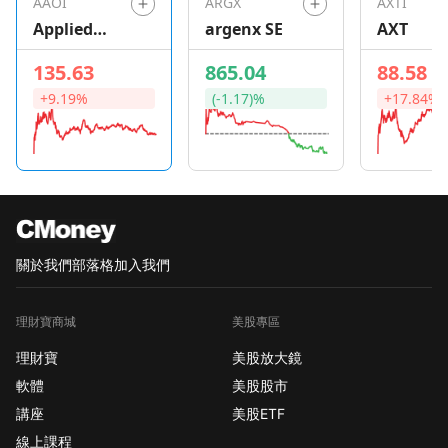
AAOI
ARGX
AXTI
Applied
argenx SE
AXT
Optoelectro
135.63
865.04
88.58
nics
+9.19%
(-1.17)%
+17.84%
關於我們
部落格
加入我們
理財寶商城
美股專區
理財寶
美股放大鏡
軟體
美股股市
講座
美股ETF
線上課程