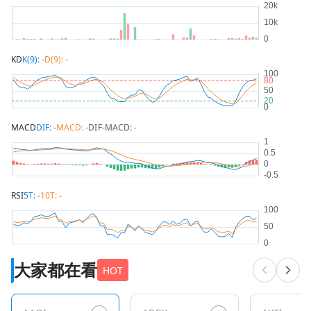
KD
K(9):
-
D(9):
-
MACD
DIF:
-
MACD:
-
DIF-MACD:
-
RSI
5T:
-
10T:
-
大家都在看
HOT