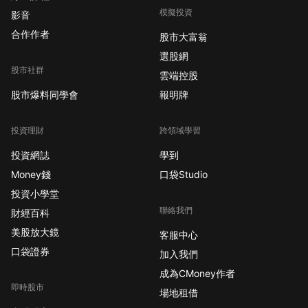
模擬投資
影音
合作作者
股市大富翁
選股網
股市社群
雲端控股
股市爆料同學會
報明牌
投資理財
跨領域學習
投資網誌
學到
Money錢
口袋Studio
投資小學堂
聯絡我們
財經百科
美股放大鏡
客服中心
口袋證券
加入我們
成為CMoney作者
即時股市
場地租借