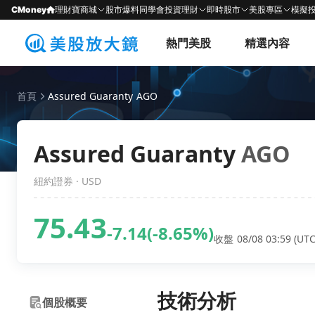
CMoney
理財寶商城
股市爆料同學會
投資理財
即時股市
美股專區
模擬
熱門美股
精選內容
首頁
Assured Guaranty AGO
Assured Guaranty
AGO
紐約證券 · USD
75.43
-7.14
(-8.65%)
收盤 08/08 03:59 (UTC
技術分析
個股概要