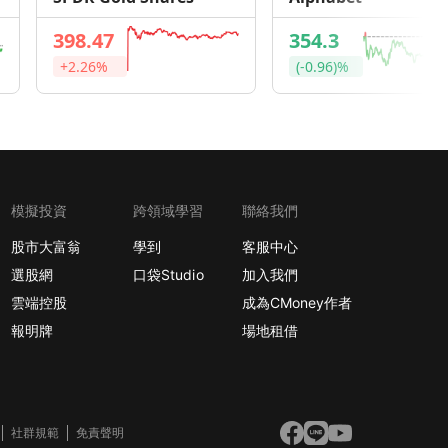
398.47
354.3
+2.26%
(-0.96)%
模擬投資
跨領域學習
聯絡我們
股市大富翁
學到
客服中心
選股網
口袋Studio
加入我們
雲端控股
成為CMoney作者
報明牌
場地租借
社群規範
免責聲明