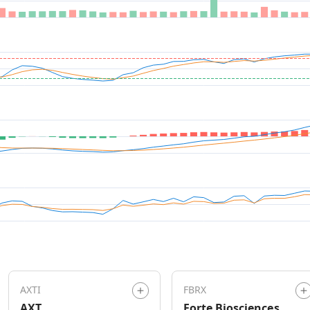
AXTI
FBRX
AXT
Forte Biosciences