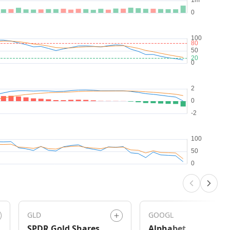
GLD
GOOGL
SPDR Gold Shares
Alphabet