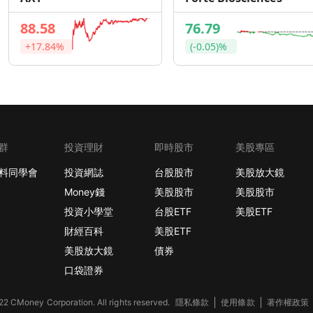
88.58
76.79
+17.84%
(-0.05)%
群
投資理財
即時股市
美股專區
料同學會
投資網誌
台股股市
美股放大鏡
Money錢
美股股市
美股股市
投資小學堂
台股ETF
美股ETF
財經百科
美股ETF
美股放大鏡
債券
口袋證券
2 CMoney Corporation. All rights reserved.
隱私條款
使用條款
著作權政策