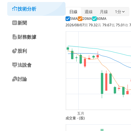
技術分析
日線
週線
月線
1分
5MA
20MA
60MA
新聞
2026/08/07
開
79.32
高
79.67
低
75.01
收
財務數據
股利
法說會
討論
成交量
- (股)