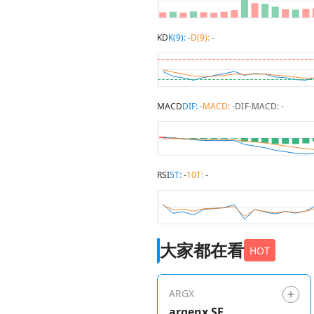
KD
K(9):
-
D(9):
-
MACD
DIF:
-
MACD:
-
DIF-MACD:
-
RSI
5T:
-
10T:
-
大家都在看
HOT
ARGX
argenx SE