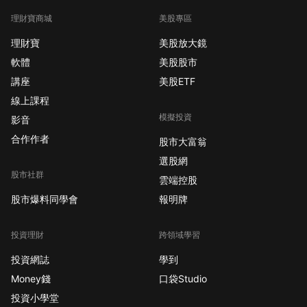
理財寶商城
美股專區
理財寶
美股放大鏡
軟體
美股股市
講座
美股ETF
線上課程
模擬投資
影音
合作作者
股市大富翁
選股網
股市社群
雲端控股
股市爆料同學會
報明牌
投資理財
跨領域學習
投資網誌
學到
Money錢
口袋Studio
投資小學堂