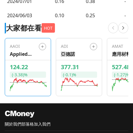
2024/07/01
0.16
0.38
-
2024/06/03
0.10
0.25
-
大家都在看
HOT
AAOI
ADI
AMAT
Applied
亞德諾
應用材料
Optoelectro
124.22
377.31
527.48
nics
(-3.38)%
(-0.1)%
(-1.27)%
關於我們
部落格
加入我們