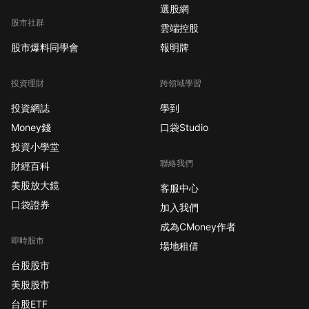
選股網
股市社群
雲端控股
股市爆料同學會
報明牌
投資理財
跨領域學習
投資網誌
學到
Money錢
口袋Studio
投資小學堂
聯絡我們
財經百科
美股放大鏡
客服中心
口袋證券
加入我們
成為CMoney作者
即時股市
場地租借
台股股市
美股股市
台股ETF