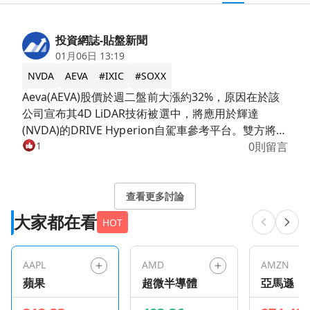
投資網誌-貼盤新聞
01月06日 13:19
NVDA
AEVA
#IXIC
#SOXX
Aeva(AEVA)股價於週二盤前大漲約32%，原因在於該
公司宣布其4D LiDAR技術被選中，將應用於輝達
(NVDA)的DRIVE Hyperion自駕車參考平台。雙方將合
作將Aeva的技術平台整合到Hyperion中，以支援預計
1
0則留言
於2028年推出的量產車輛計畫。 輝達自駕車平台的重
要里程碑 NVIDIA DRIVE Hyperion是一個開放且模組
化的自駕車開發平台，旨在協助車輛達到L4級別的自
查看更多討論
動駕駛能力。此次整合對Aeva來說是一個重要的里程
大家都在看
HOT
碑，因為其作為核心LiDAR感測器供應商的角色擴大，
將服務於選擇輝達自駕車架構的全球乘用車和商用車
原廠。 原文連結：https://is.gd/ufEHsa
AAPL
AMD
AMZN
蘋果
超微半導體
亞馬遜