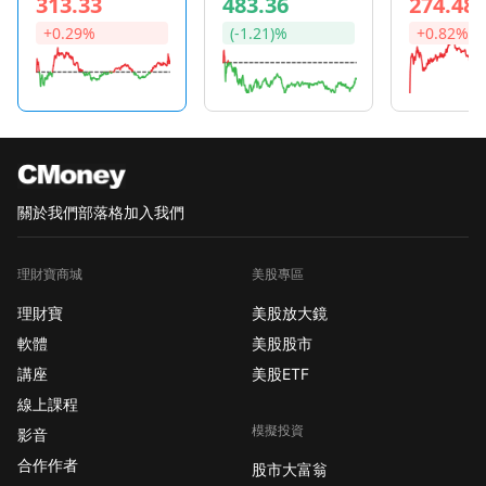
313.33
483.36
274.48
+0.29%
(-1.21)%
+0.82%
關於我們
部落格
加入我們
理財寶商城
美股專區
理財寶
美股放大鏡
軟體
美股股市
講座
美股ETF
線上課程
模擬投資
影音
合作作者
股市大富翁