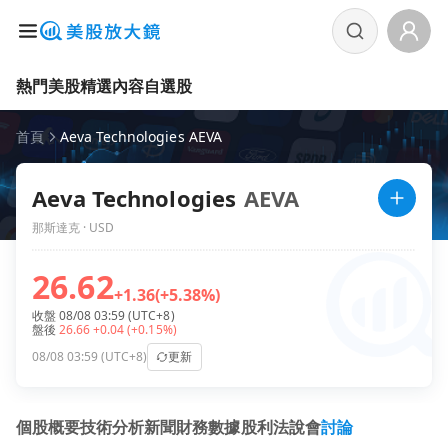
熱門美股
精選內容
自選股
首頁
Aeva Technologies AEVA
Aeva Technologies
AEVA
那斯達克 · USD
26.62
+1.36
(+5.38%)
收盤 08/08 03:59 (UTC+8)
盤後
26.66
+0.04
(+0.15%)
08/08 03:59 (UTC+8)
更新
個股概要
技術分析
新聞
財務數據
股利
法說會
討論