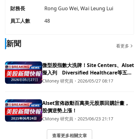
財務長
Rong Guo Wei, Wai Leung Lui
員工人數
48
新聞
看更多
微型股指數大洗牌！Site Centers、Alset
擬入列 Diversified Healthcare等五檔
REIT遭剔除
CMoney 研究員
・
2026/05/27 08:17
Alset宣佈啟動百萬美元股票回購計畫，
股價逆勢上漲！
CMoney 研究員
・
2025/06/23 21:17
查看更多相關文章