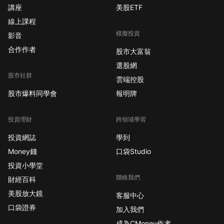
講座
美股ETF
線上課程
模擬投資
影音
合作作者
股市大富翁
選股網
股市社群
雲端控股
股市爆料同學會
報明牌
投資理財
跨領域學習
投資網誌
學到
Money錢
口袋Studio
投資小學堂
聯絡我們
財經百科
美股放大鏡
客服中心
口袋證券
加入我們
成為CMoney作者