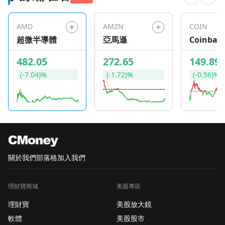
AMD
AMZN
COIN
超微半導體
亞馬遜
Coinbas
Global
482.05
272.65
149.89
(-7.04)%
(-1.72)%
(-0.56)%
關於我們
部落格
加入我們
理財寶商城
美股專區
理財寶
美股放大鏡
軟體
美股股市