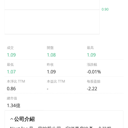
成交
開盤
最高
1.09
1.08
1.09
最低
昨收
漲跌幅
1.07
1.09
-0.01%
本淨比 TTM
本益比 TTM
每股盈餘
0.86
-
-2.22
總市值
1.34億
公司介紹