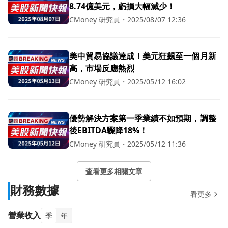
8.74億美元，虧損大幅減少！
CMoney 研究員
・
2025/08/07 12:36
美中貿易協議達成！美元狂飆至一個月新
高，市場反應熱烈
CMoney 研究員
・
2025/05/12 16:02
優勢解決方案第一季業績不如預期，調整
後EBITDA驟降18%！
CMoney 研究員
・
2025/05/12 11:36
查看更多相關文章
財務數據
看更多
營業收入
季
年