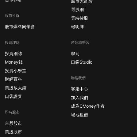
股市大富翁
選股網
股市社群
雲端控股
股市爆料同學會
報明牌
投資理財
跨領域學習
投資網誌
學到
Money錢
口袋Studio
投資小學堂
聯絡我們
財經百科
美股放大鏡
客服中心
口袋證券
加入我們
成為CMoney作者
即時股市
場地租借
台股股市
美股股市