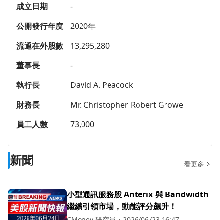
成立日期
-
公開發行年度
2020年
流通在外股數
13,295,280
董事長
-
執行長
David A. Peacock
財務長
Mr. Christopher Robert Growe
員工人數
73,000
新聞
看更多
小型通訊服務股 Anterix 與 Bandwidth
繼續引領市場，動能評分飆升！
CMoney 研究員
・
2026/06/23 16:47