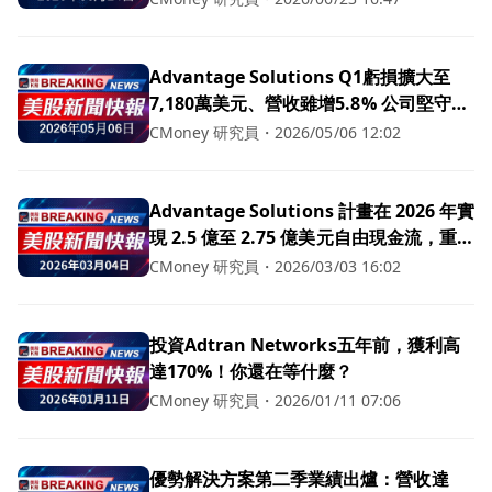
Advantage Solutions Q1虧損擴大至
7,180萬美元、營收雖增5.8% 公司堅守
2026保守成長與現金流目標
CMoney 研究員
・
2026/05/06 12:02
Advantage Solutions 計畫在 2026 年實
現 2.5 億至 2.75 億美元自由現金流，重
組、剝離與科技轉型助力
CMoney 研究員
・
2026/03/03 16:02
投資Adtran Networks五年前，獲利高
達170%！你還在等什麼？
CMoney 研究員
・
2026/01/11 07:06
優勢解決方案第二季業績出爐：營收達