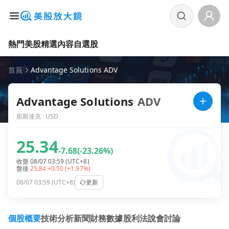
熱門美股
精選內容
自選股
首頁
Advantage Solutions ADV
Advantage Solutions
ADV
那斯達克 · USD
25.34
-7.68
(-23.26%)
收盤 08/07 03:59 (UTC+8)
盤後
25.84
+0.50
(+1.97%)
08/07 03:59 (UTC+8)
更新
個股概要
技術分析
新聞
財務數據
股利
法說會
討論