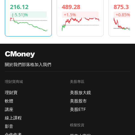
Pharmaceu
216.12
489.28
875.3
ticals
(-5.51)%
+1.5%
+0.85%
關於我們
部落格
加入我們
理財寶商城
美股專區
理財寶
美股放大鏡
軟體
美股股市
講座
美股ETF
線上課程
模擬投資
影音
合作作者