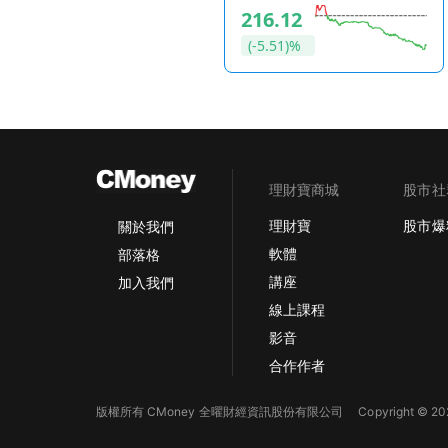
Pharmaceuticals
216.12
表現落後。但Phillip C
益比。 如果下季毛利率守住46%以上，代表市場把記憶體漲價當成短期可控的成本衝擊。如果毛利率跌破45%，代表市場擔心蘋果的高毛利護城河正在
(-5.51)%
結構性鬆動。 https://image.cmoney.tw/attachment/blog/1785859200/e4f54fc5-291f-47f4-88bc-6ab4e1dfb0b0.jpg 【三個月內，這三件事會告
訴你答案】 **一、iPhone 17記憶體採購規格有沒有調降：** 若規格下修，代表蘋果主動以功能換毛利，股價壓力將持續。 **二、中國市場iPhone出
貨量年增率是否轉正：** 中國佔
訟進展：** 若英國法院支持政府立
價轉嫁成本、AI換機潮遞延而非消失；現在等的
局 【美股動態】關稅衝擊美國消費者假期支出 【美股動態】蘋果資金遭分流，量化轉進AI車電 https://www.cmoney.tw/r/56/1dfjpy 版權聲明 本文章
理財寶商城
股市社
之版權屬撰文者與 CMoney 全曜財經，未經
理財寶
股市爆
關於我們
意，投資人應自行承擔交易風險。 【CMoney 研究員】 CMoney 團隊透過 AI 結合股市，每日提供重點股票的新聞事件，期
軟體
部落格
種投資標的的投資事實。 
講座
加入我們
線上課程
影音
合作作者
版權所有 CMoney 全曜財經資訊股份有限公司
Copyright © 202