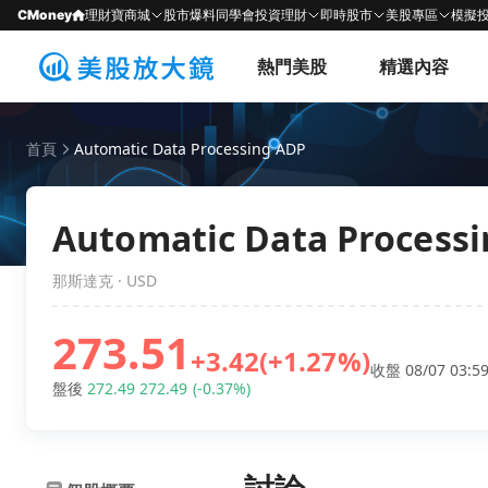
CMoney
理財寶商城
股市爆料同學會
投資理財
即時股市
美股專區
模擬
熱門美股
精選內容
首頁
Automatic Data Processing ADP
Automatic Data Processi
那斯達克 · USD
273.51
+3.42
(+1.27%)
收盤 08/07 03:59
盤後
272.49
272.49
(-0.37%)