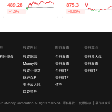
489.28
875.3
apital的290美元目標價，相對當前309美元仍有約6%下跌空
+1.5%
+0.85%
蘋果營收約19%，若出貨量持續負成長，AI功能無法在最大單一市場落地，
場，其他國家政府提出類似要求的機率將升高，隱私功能的差異化優勢將全面受壓。 
人在看下季毛利率有沒有守住46%這條線。 【美股動態】蘋果鎖定2奈米產能，專利判賠壓力不改AI大
群
投資理財
即時股市
美股專區
許可嚴禁轉載，否則不排除訴諸法律途徑。 免責宣言 本網站所提供資訊僅供參考，並無任何推介買賣之
料同學會
投資網誌
台股股市
美股放大鏡
望讓投資人更有效率找到各
Money錢
美股股市
美股股市
【】
投資小學堂
台股ETF
美股ETF
財經百科
美股ETF
美股放大鏡
債券
口袋證券
2 CMoney Corporation. All rights reserved.
隱私條款
使用條款
著作權政策