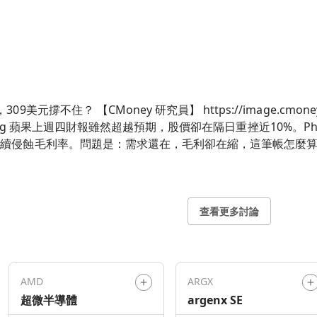
attachment/blog/1785859200/d7819c31-39a4-
目標價290
。問題是：需求還在，毛利卻在縮，這筆帳怎麼算？ 【記憶體三巨頭壟斷，蘋果議價空間幾乎
，手機與電腦的核心零件）市場由三家供應商主導，蘋果幾乎沒有轉
記憶體零件降價來緩衝壓力，但管理層已預告這些緩衝效果將在20
導致蘋果拉貨量保守，組裝與零組件廠商的出貨動能將同步承壓。觀
查看更多討論
ple Intelligence）至今未給消費者足夠的升級理由。歐洲和中國合計貢獻蘋
讓AI功能的商業化時間表不確定。這代表蘋果原本期待AI帶動的換機潮，
加密資料的要求。蘋果為此已對英國新
AMD
ARGX
DP)」功能。這場訴訟短期不影響財務，但若判決不利，用戶隱
超微半導體
argenx SE