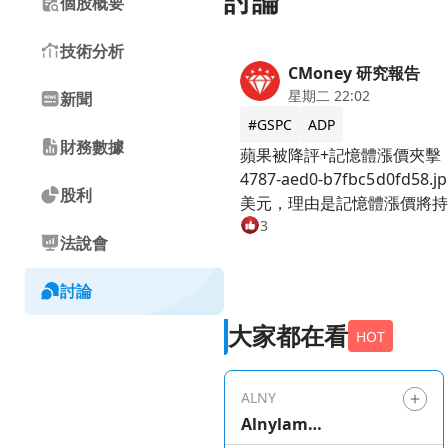
討論
個股概要
技術分析
CMoney 研究報告
星期二 22:02
新聞
#GSPC
ADP
財務數據
蘋果被降評+記憶體漲價夾擊，309美元撐不住？ 【CMoney 研究員】 https://image.cmoney.tw/
4787-aed0-b7fbc5d0fd58.jpg 蘋果上週四財報雖然超越預期，股價卻在隔日重挫近10%。Phillip Capital週一將蘋果評級下調至「減碼」，
股利
美元，理由是記憶體漲價將持續侵蝕毛利率
DRAM（動態隨機存取記憶體
3
法說會
成本庫存、產品組合調整和非
iPhone漲價只是時間問題。 【台股記憶體族群，現在是跟漲還是先跑】 記憶體報價走強，台股利空和利多同時出現。南亞科、華邦電直接受惠於
討論
DRAM價格上行；但若漲價
iPhone 16同期水準。 https://image.cmoney.tw/attachment/blog/1785859200/3e11b8b0-d6c7-4dbb-99c1-d82366cbed76.jpg 【Apple
大家都在看
HOT
Intelligence沒說服消費者換機，歐中市場還有法規障礙】 蘋果AI功能（Ap
果44%營收，但兩地的法規限制
再起，品牌溢價的隱性成本開始浮現】 蘋果同日對英國政府提起新一輪法律挑戰，反對英國內政部強制存取用戶
ALNY
用戶關閉「進階資料保護(A
Alnylam
搖。 【32位分析師仍給買進，市場在等一個能說服人的數字】 財報出來後，LSEG統計顯示32位分析師維持買進或強力買進，13位持有，只有3位給出