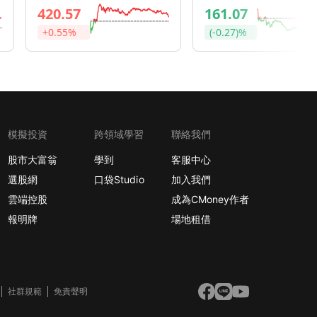
420.57
161.07
間。股價反應已說明市場在重新定價「毛利壓縮的蘋果」值多少倍本
+0.55%
(-0.27)%
換機潮論點直接失效。 **三、英國ADP訴
--- 現在買的人看好蘋果能靠漲
模擬投資
跨領域學習
聯絡我們
股市大富翁
學到
客服中心
選股網
口袋Studio
加入我們
雲端控股
成為CMoney作者
報明牌
場地租借
社群規範
免責聲明