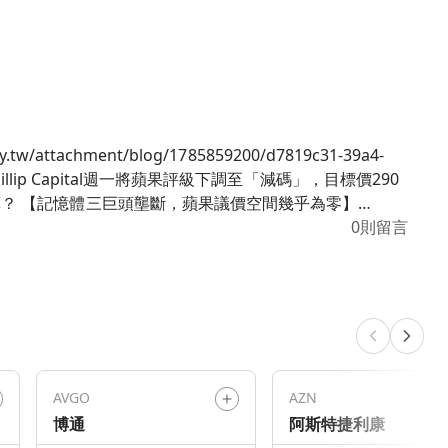
為零】
單的空間。分析師Helena Wang指出，蘋果原本靠低
0則留言
26年第四季之後逐步消失。iPad與Mac已先漲價，
察重點是下季蘋果iPhone備料量，能否維持或超越
短期內變現難度比預期高。 【英國加密資料案
AVGO
AZN
私優勢將受損，蘋果賴以支撐溢價的品牌信任度將直接動
博通
阿斯特捷利康