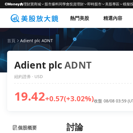
CMoney
理財寶商城
股市爆料同學會
投資理財
即時股市
美股專區
模擬
熱門美股
精選內容
首頁
Adient plc ADNT
Adient plc
ADNT
紐約證券 · USD
19.42
+0.57
(+3.02%)
收盤 08/08 03:59 (U
討論
個股概要