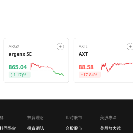
ARGX
AXTI
argenx SE
AXT
865.04
88.58
(-1.17)%
+17.84%
群
投資理財
即時股市
美股專區
料同學會
投資網誌
台股股市
美股放大鏡