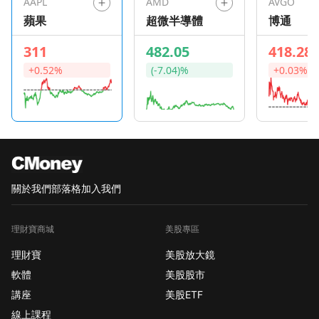
AAPL
AMD
AVGO
蘋果
超微半導體
博通
311
482.05
418.28
+0.52%
(-7.04)%
+0.03%
關於我們
部落格
加入我們
理財寶商城
美股專區
理財寶
美股放大鏡
軟體
美股股市
講座
美股ETF
線上課程