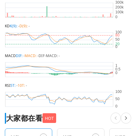
KD
K(9):
-
D(9):
-
MACD
DIF:
-
MACD:
-
DIF-MACD:
-
RSI
5T:
-
10T:
-
大家都在看
HOT