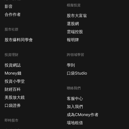
模擬投資
影音
合作作者
股市大富翁
選股網
股市社群
雲端控股
股市爆料同學會
報明牌
投資理財
跨領域學習
投資網誌
學到
Money錢
口袋Studio
投資小學堂
聯絡我們
財經百科
美股放大鏡
客服中心
口袋證券
加入我們
成為CMoney作者
即時股市
場地租借