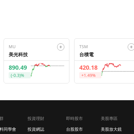
MU
TSM
美光科技
台積電
890.49
420.18
(-0.3)%
+1.49%
群
投資理財
即時股市
美股專區
料同學會
投資網誌
台股股市
美股放大鏡