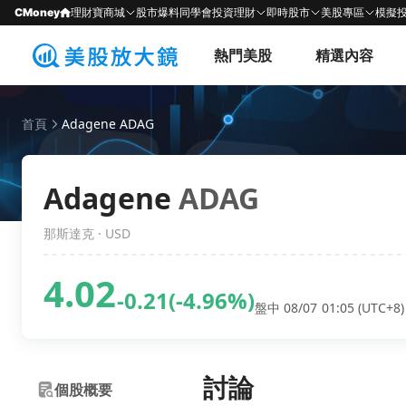
CMoney
理財寶商城
股市爆料同學會
投資理財
即時股市
美股專區
模擬
熱門美股
精選內容
首頁
Adagene ADAG
Adagene
ADAG
那斯達克 · USD
4.02
-0.21
(-4.96%)
盤中 08/07 01:05 (UTC+8)
討論
個股概要