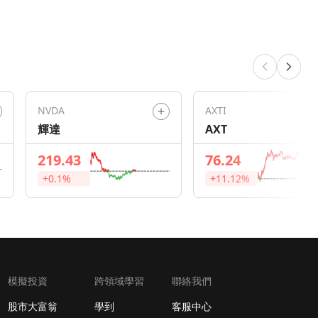
NVDA
AXTI
輝達
AXT
219.43
76.24
+0.1%
+11.12%
模擬投資
跨領域學習
聯絡我們
股市大富翁
學到
客服中心