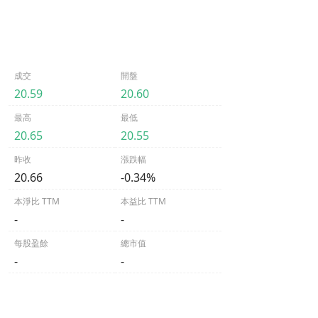
成交
開盤
20.59
20.60
最高
最低
20.65
20.55
昨收
漲跌幅
20.66
-0.34%
本淨比 TTM
本益比 TTM
-
-
每股盈餘
總市值
-
-