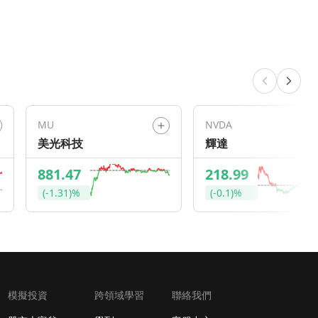
MU
NVDA
美光科技
輝達
881.47
218.99
(-1.31)%
(-0.1)%
模擬投資
跨領域學習
聯絡我們