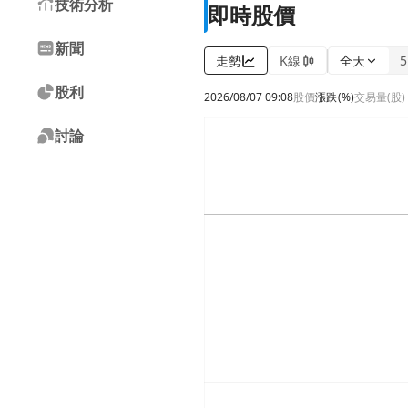
技術分析
即時股價
新聞
走勢
K線
全天
股利
2026/08/07 09:08
股價
漲跌
(%)
交易量(股)
討論