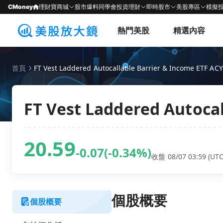
CMoney
理財寶商城
股市爆料同學會
投資理財
即時股市
美股專區
模擬
熱門美股
精選內容
首頁
FT Vest Laddered Autocallable Barrier & Income ETF AC
FT Vest Laddered Autocal
20.59
-0.07
(-0.34%)
收盤 08/07 03:59 (UTC
個股概要
個股概要