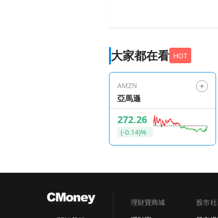
大家都在看
HOT
AMZN
亞馬遜
272.26
(-0.14)%
理財寶商城
股市社