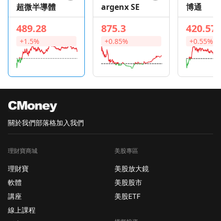
超微半導體
argenx SE
博通
489.28
875.3
420.57
+1.5%
+0.85%
+0.55%
關於我們
部落格
加入我們
理財寶商城
美股專區
理財寶
美股放大鏡
軟體
美股股市
講座
美股ETF
線上課程