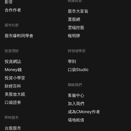
模擬投資
影音
合作作者
股市大富翁
選股網
股市社群
雲端控股
股市爆料同學會
報明牌
投資理財
跨領域學習
投資網誌
學到
Money錢
口袋Studio
投資小學堂
聯絡我們
財經百科
美股放大鏡
客服中心
口袋證券
加入我們
成為CMoney作者
即時股市
場地租借
台股股市