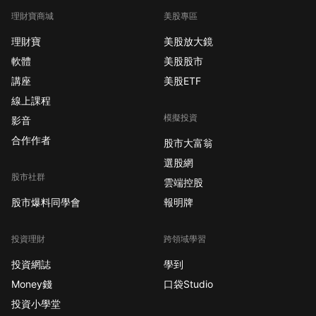
理財寶商城
美股專區
理財寶
美股放大鏡
軟體
美股股市
講座
美股ETF
線上課程
模擬投資
影音
合作作者
股市大富翁
選股網
股市社群
雲端控股
股市爆料同學會
報明牌
投資理財
跨領域學習
投資網誌
學到
Money錢
口袋Studio
投資小學堂