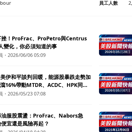
rbour
員工人數
2
ProFrac、ProPetro與Centrus
的驚人變化，你必須知道的事
員
・
2026/06/06 05:09
價因美伊和平談判回暖，能源股暴跌走勢加
瀉16%帶動MTDR、ACDC、HPK同步
員
・
2026/05/23 07:08
服股震盪：ProFrac、Nabors急
撿便宜還是風險再起？