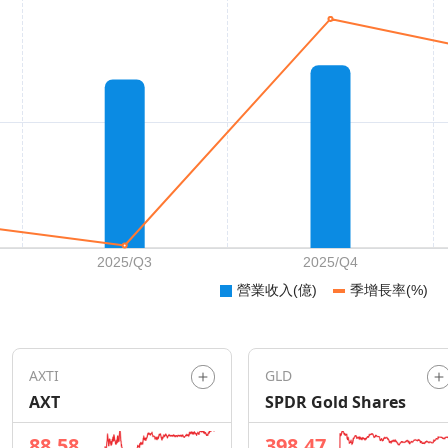
AXTI
GLD
AXT
SPDR Gold Shares
88.58
398.47