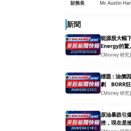
財務長
Mr. Austin Ha
新聞
能源股大幅下挫！
Energy
CMoney 研究
標題 : 油
劇 BORR狂
下挫
CMoney 研究
原油暴跌引爆油
挫，現在是