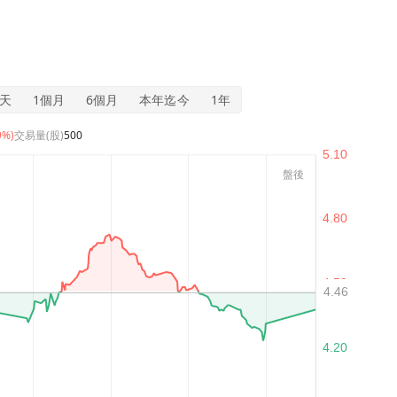
5天
1個月
6個月
本年迄今
1年
9%)
交易量(股)
500