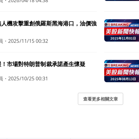
員
・
2026/04/18 04:38
無人機攻擊重創俄羅斯黑海港口，油價強
員
・
2025/11/15 00:32
緩！市場對特朗普制裁承諾產生懷疑
員
・
2025/10/25 00:31
查看更多相關文章