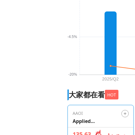
大家都在看
HOT
AAOI
Applied
Optoelectronics
135.63