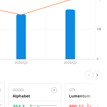
GOOGL
LITE
Alphabet
Lumentum
354.3
890.17