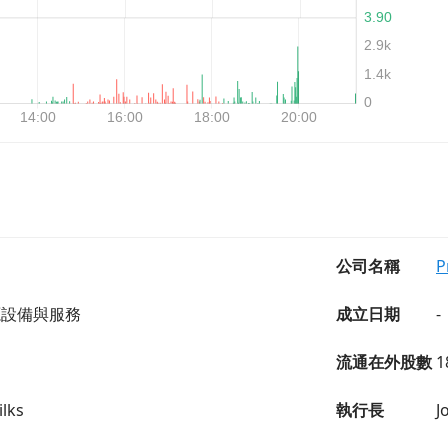
公司名稱
P
源設備與服務
成立日期
-
流通在外股數
1
lks
執行長
J