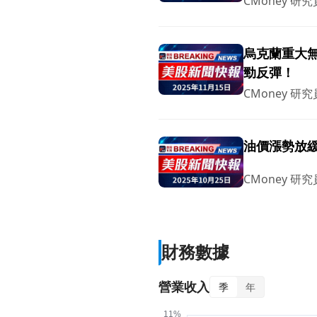
CMoney 研究
烏克蘭重大
勁反彈！
CMoney 研究
油價漲勢放
CMoney 研究
財務數據
營業收入
季
年