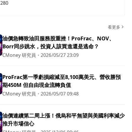
,280
看更多
油價急轉致油田服務股重挫！ProFrac、NOV、
Borr同步跳水，投資人該買進還是逃命？
CMoney 研究員
・
2026/05/27 23:09
ProFrac第一季虧損縮減至8,100萬美元、營收勝預
期450M 但自由現金流轉負值
CMoney 研究員
・
2026/05/07 09:48
油價連續第二周上漲！俄烏和平無望與美國利率減少
推升市場信心