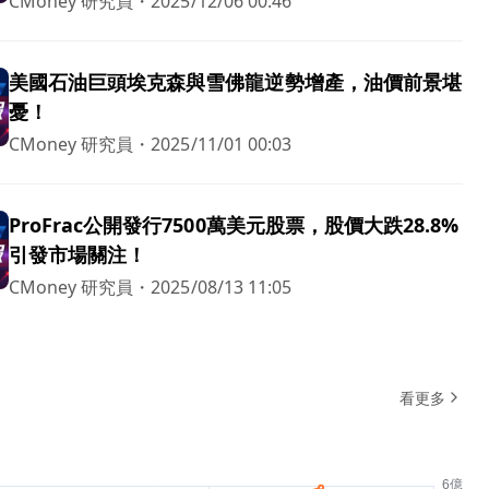
CMoney 研究員
・
2025/12/06 00:46
美國石油巨頭埃克森與雪佛龍逆勢增產，油價前景堪
憂！
CMoney 研究員
・
2025/11/01 00:03
ProFrac公開發行7500萬美元股票，股價大跌28.8%
引發市場關注！
CMoney 研究員
・
2025/08/13 11:05
看更多