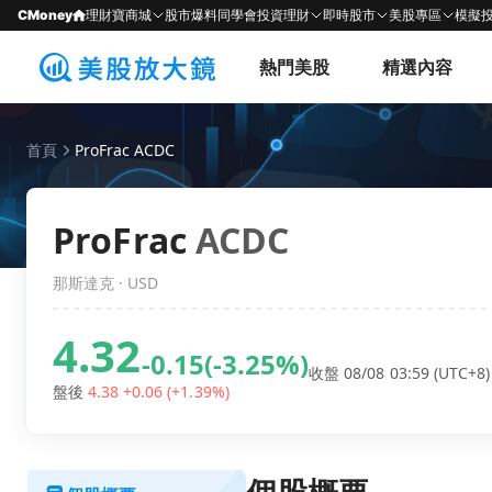
CMoney
理財寶商城
股市爆料同學會
投資理財
即時股市
美股專區
模擬
熱門美股
精選內容
首頁
ProFrac ACDC
ProFrac
ACDC
那斯達克 · USD
4.32
-0.15
(-3.25%)
收盤 08/08 03:59 (UTC+8)
盤後
4.38
+0.06
(+1.39%)