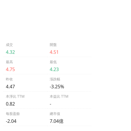
成交
開盤
4.32
4.51
最高
最低
4.75
4.23
昨收
漲跌幅
4.47
-3.25%
本淨比 TTM
本益比 TTM
0.82
-
每股盈餘
總市值
-2.04
7.04億