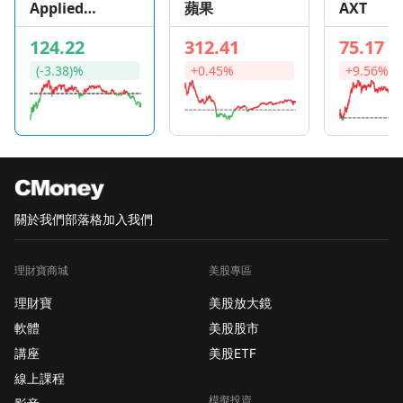
Applied
蘋果
AXT
才能收到第一手發文通
Optoelectro
知喔！
124.22
312.41
75.17
nics
(-3.38)%
+0.45%
+9.56%
關於我們
部落格
加入我們
理財寶商城
美股專區
理財寶
美股放大鏡
軟體
美股股市
講座
美股ETF
線上課程
模擬投資