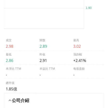
成交
開盤
最高
2.98
2.89
3.02
最低
昨收
漲跌幅
2.86
2.91
+2.41%
本淨比 TTM
本益比 TTM
每股盈餘
-
-
-
總市值
1.85億
公司介紹