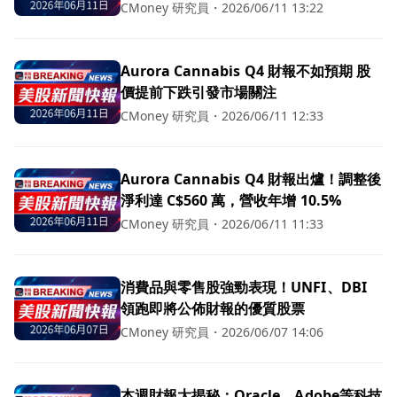
CMoney 研究員
・
2026/06/11 13:22
Aurora Cannabis Q4 財報不如預期 股
價提前下跌引發市場關注
CMoney 研究員
・
2026/06/11 12:33
Aurora Cannabis Q4 財報出爐！調整後
淨利達 C$560 萬，營收年增 10.5%
CMoney 研究員
・
2026/06/11 11:33
消費品與零售股強勁表現！UNFI、DBI
領跑即將公佈財報的優質股票
CMoney 研究員
・
2026/06/07 14:06
本週財報大揭秘：Oracle、Adobe等科技