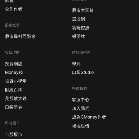
影音
合作作者
股市大富翁
選股網
股市社群
雲端控股
股市爆料同學會
報明牌
投資理財
跨領域學習
投資網誌
學到
Money錢
口袋Studio
投資小學堂
聯絡我們
財經百科
美股放大鏡
客服中心
口袋證券
加入我們
成為CMoney作者
即時股市
場地租借
台股股市