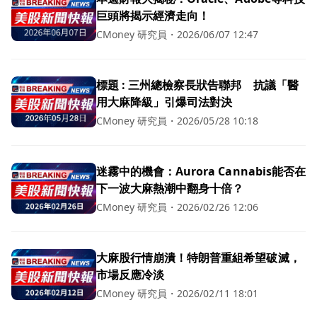
巨頭將揭示經濟走向！
CMoney 研究員
・
2026/06/07 12:47
標題 : 三州總檢察長狀告聯邦 抗議「醫
用大麻降級」引爆司法對決
CMoney 研究員
・
2026/05/28 10:18
迷霧中的機會：Aurora Cannabis能否在
下一波大麻熱潮中翻身十倍？
CMoney 研究員
・
2026/02/26 12:06
大麻股行情崩潰！特朗普重組希望破滅，
市場反應冷淡
CMoney 研究員
・
2026/02/11 18:01