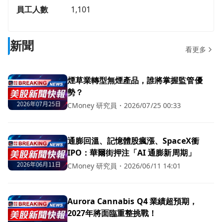
員工人數
1,101
新聞
看更多
煙草業轉型無煙產品，誰將掌握監管優
勢？
CMoney 研究員
・
2026/07/25 00:33
通膨回溫、記憶體股瘋漲、SpaceX衝
IPO：華爾街押注「AI 通膨新周期」
CMoney 研究員
・
2026/06/11 14:01
Aurora Cannabis Q4 業績超預期，
2027年將面臨重整挑戰！