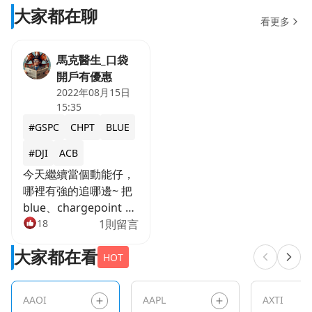
大家都在聊
看更多
馬克醫生_口袋
開戶有優惠
2022年08月15日
15:35
#GSPC
CHPT
BLUE
#DJI
ACB
今天繼續當個動能仔，
哪裡有強的追哪邊~ 把
blue、chargepoint 停
利，換去大麻股...........
18
1則留言
下一次可能會選有前景
大家都在看
一點的行業.....大麻抱著
HOT
晚上會睡不著~~ ❤️喜
歡「馬克醫生」的分享
AAOI
AAPL
AXTI
記得要👍按讚+🔔追蹤