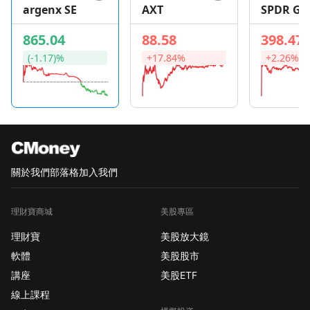
argenx SE
AXT
SPDR Go
Shares
865.04
88.58
398.47
(-1.17)%
+17.84%
+2.26%
關於我們
部落格
加入我們
理財寶商城
美股專區
理財寶
美股放大鏡
軟體
美股股市
講座
美股ETF
線上課程