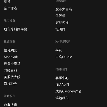
模擬投資
影音
合作作者
股市大富翁
選股網
股市社群
雲端控股
股市爆料同學會
報明牌
投資理財
跨領域學習
投資網誌
學到
Money錢
口袋Studio
投資小學堂
聯絡我們
財經百科
美股放大鏡
客服中心
口袋證券
加入我們
成為CMoney作者
即時股市
場地租借
台股股市