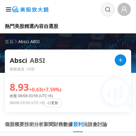
熱門美股
精選內容
自選股
首頁
Absci ABSI
Absci
ABSI
那斯達克 · USD
8.93
+0.63
(+7.59%)
收盤 08/08 03:59 (UTC+8)
08/08 03:59 (UTC+8)
更新
個股概要
技術分析
新聞
財務數據
股利
法說會
討論