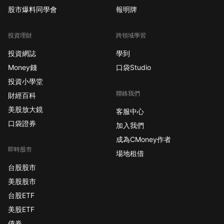
股市爆料同學會
報明牌
投資理財
跨領域學習
投資網誌
學到
Money錢
口袋Studio
投資小學堂
聯絡我們
財經百科
美股放大鏡
客服中心
口袋證券
加入我們
成為CMoney作者
即時股市
場地租借
台股股市
美股股市
台股ETF
美股ETF
債券